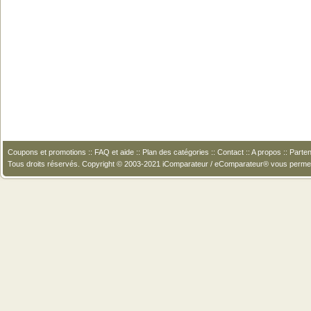
Coupons et promotions
::
FAQ et aide
::
Plan des catégories
::
Contact
::
A propos
::
Parten
Tous droits réservés. Copyright © 2003-2021 iComparateur / eComparateur® vous perme