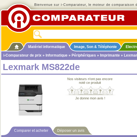
Bienvenue sur i-Comparateur, le moteur de comparaison de
Matériel informatique
Image, Son & Téléphonie
Elect
i-Comparateur de prix
»
Informatique
»
Périphériques
»
Imprimante
» Lexma
Lexmark MS822de
Nos visiteurs n'ont pas encore
noté ce produit
Je donne mon avis !
Comparer et acheter
Déposer un avis