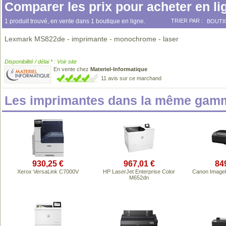
Comparer les prix pour acheter en li
1 produit trouvé, en vente dans 1 boutique en ligne.
TRIER PAR :
BOUTI
Lexmark MS822de - imprimante - monochrome - laser
Disponibilité / délai * : Voir site
En vente chez
Materiel-Informatique
11 avis sur ce marchand
Les imprimantes dans la même gamm
930,25 €
967,01 €
84
Xerox VersaLink C7000V
HP LaserJet Enterprise Color
Canon Imag
M652dn