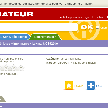
r, le moteur de comparaison de prix pour votre shopping en ligne.
Achat Imprimante en ligne : le meilleur ré
Cherch
e, Son & Téléphonie
Electroménager
ériques
»
Imprimante
» Lexmark CS921de
urs n'ont pas encore
Catégorie
:
achat Imprimante
té ce produit
Marque
:
LEXMARK
»
Site du constructeur
onne mon avis !
Favoris
Liste
s
ne