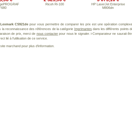
agePROGRAF
Ricoh Ri-100
HP LaserJet Enterprise
F680
M806dn
t
Lexmark CS921de
pour vous permettre de comparer les prix est une opération complexe
s la reconnaissance des références de la catégorie
Imprimantes
dans les différents points d
araison de prix, merci de
nous contacter
pour nous le signaler. i-Comparateur ne saurait êtr
 lié à l'utilisation de ce service.
le site marchand pour plus d'information.