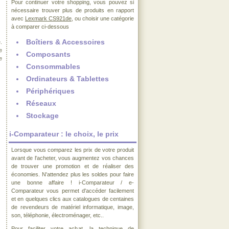
Pour continuer votre shopping, vous pouvez si
nécessaire trouver plus de produits en rapport
avec
Lexmark CS921de
, ou choisir une catégorie
à comparer ci-dessous
Boîtiers & Accessoires
.
e
Composants
e
Consommables
Ordinateurs & Tablettes
Périphériques
Réseaux
Stockage
i-Comparateur : le choix, le prix
Lorsque vous comparez les prix de votre produit
avant de l'acheter, vous augmentez vos chances
de trouver une promotion et de réaliser des
économies. N'attendez plus les soldes pour faire
une bonne affaire ! i-Comparateur / e-
Comparateur vous permet d'accéder facilement
et en quelques clics aux catalogues de centaines
de revendeurs de matériel informatique, image,
son, téléphonie, électroménager, etc..
Pour faciliter votre achat, la technique de