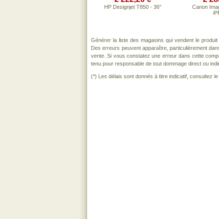
HP Designjet T850 - 36"
Canon Im
iP
Générer la liste des magasins qui vendent le produi
Des erreurs peuvent apparaître, particulièrement dan
vente. Si vous constatez une erreur dans cette comp
tenu pour responsable de tout dommage direct ou indirect
(*) Les délais sont donnés à titre indicatif, consultez 