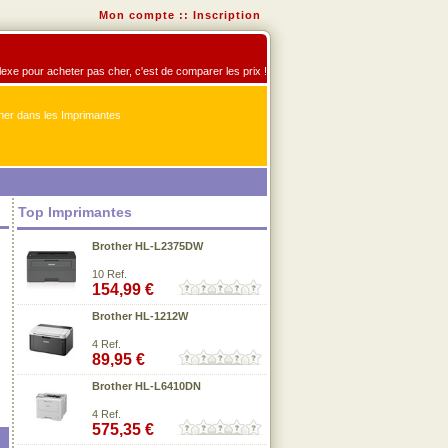
Mon compte
::
Inscription
flexe pour acheter pas cher, c'est de comparer les prix !
er dans les Imprimantes
Top Imprimantes
Brother HL-L2375DW
10 Ref.
154,99 €
Brother HL-1212W
4 Ref.
89,95 €
Brother HL-L6410DN
4 Ref.
575,35 €