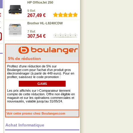
HP OfficeJet 250
9 Ref.
€
267,49 €
.
Brother HL-L8240CDW
.
7 Ref.
307,54 €
5% de réduction
Profitez d'une réduction de 5% sur
Boulanger.com pour l'achat d'un produit gros
électroménager (à partir de 449 euro). Pour en
profiter, saisissez le code promotion :
GAM5
Les prix affichés sur i-Comparateur tiennent
compte de cette réduction. Offre non éligible en
magasin et sur les opérations commerciales et
nouveautés, valable jusqu'au 31/05/24.
Voir cette promo chez Boulanger.com
Achat Informatique