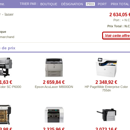
gne.
TRIER PAR :
BOUTIQUE
DÉSIGNATION
PRIX
PORT
PRIX TOTAL
- laser
2 634,05 
Port : + N.C
Prix Total : N.C
ique
Voir cette offre
e marchand
 de prix
1,63 €
2 659,84 €
2 348,92 €
olor SC-P6000
Epson AcuLaser M8000DN
HP PageWide Enterprise Color
755dn
3,98 €
2 325,96 €
3 073,16 €