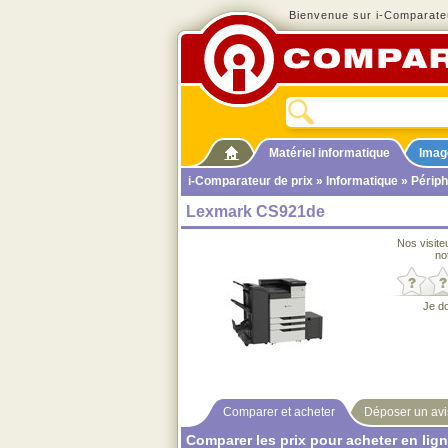
Bienvenue sur i-Comparateu
Matériel informatique
Imag
i-Comparateur de prix
»
Informatique
»
Périph
Lexmark CS921de
Nos visite
no
Je d
Comparer et acheter
Déposer un avi
Comparer les prix pour acheter en lig