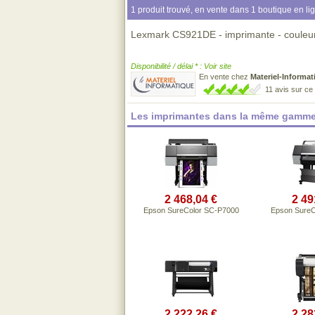
1 produit trouvé, en vente dans 1 boutique en li
Lexmark CS921DE - imprimante - couleur 
Disponibilité / délai * : Voir site
En vente chez
Materiel-Informat
11 avis sur c
Les imprimantes dans la même gamme
2 468,04 €
2 49
Epson SureColor SC-P7000
Epson SureC
2 222,26 €
2 28