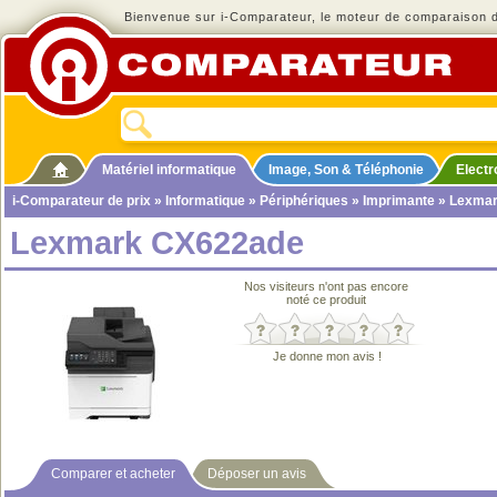
Bienvenue sur i-Comparateur, le moteur de comparaison de
Matériel informatique
Image, Son & Téléphonie
Elect
i-Comparateur de prix
»
Informatique
»
Périphériques
»
Imprimante
» Lexmar
Lexmark CX622ade
Nos visiteurs n'ont pas encore
noté ce produit
Je donne mon avis !
Comparer et acheter
Déposer un avis