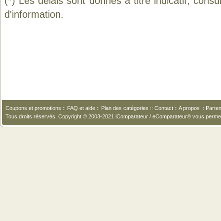
(*) Les délais sont donnés à titre indicatif, cons
d'information.
Coupons et promotions
::
FAQ et aide
::
Plan des catégories
::
Contact
::
A propos
::
Parten
Tous droits réservés. Copyright © 2003-2021 iComparateur / eComparateur® vous perme