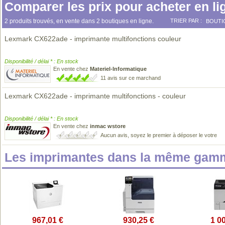
Comparer les prix pour acheter en li
2 produits trouvés, en vente dans 2 boutiques en ligne.
TRIER PAR :
BOUTI
Lexmark CX622ade - imprimante multifonctions couleur
Disponibilité / délai * : En stock
En vente chez
Materiel-Informatique
11 avis sur ce marchand
Lexmark CX622ade - imprimante multifonctions - couleur
Disponibilité / délai * : En stock
En vente chez
inmac wstore
Aucun avis, soyez le premier à déposer le votre
Les imprimantes dans la même gamm
967,01 €
930,25 €
1 0