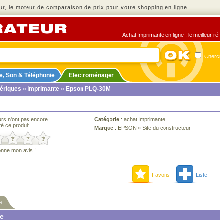
r, le moteur de comparaison de prix pour votre shopping en ligne.
Achat Imprimante en ligne : le meilleur ré
Cherch
e, Son & Téléphonie
Electroménager
ériques
»
Imprimante
» Epson PLQ-30M
urs n'ont pas encore
Catégorie
:
achat Imprimante
té ce produit
Marque
:
EPSON
»
Site du constructeur
onne mon avis !
Favoris
Liste
s
ne