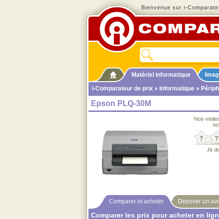
Bienvenue sur i-Comparateu
Matériel informatique
Imag
i-Comparateur de prix
»
Informatique
»
Périph
Epson PLQ-30M
Nos visite
no
Je d
Comparer et acheter
Déposer un avi
Comparer les prix pour acheter en lig