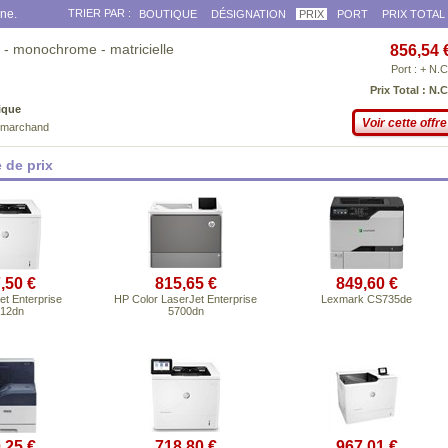
gne.
TRIER PAR :
BOUTIQUE
DÉSIGNATION
PRIX
PORT
PRIX TOTAL
 - monochrome - matricielle
856,54 
Port : + N.C
Prix Total : N.C
ique
Voir cette offre
e marchand
 de prix
,50 €
815,65 €
849,60 €
t Enterprise
HP Color LaserJet Enterprise
Lexmark CS735de
12dn
5700dn
,25 €
718,80 €
967,01 €