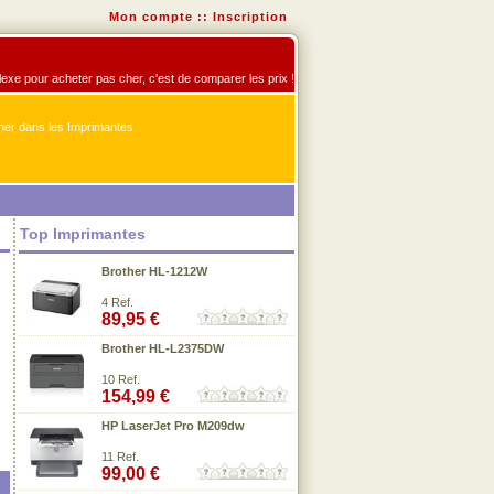
Mon compte
::
Inscription
flexe pour acheter pas cher, c'est de comparer les prix !
er dans les Imprimantes
Top Imprimantes
Brother HL-1212W
4 Ref.
89,95 €
Brother HL-L2375DW
10 Ref.
154,99 €
HP LaserJet Pro M209dw
11 Ref.
99,00 €