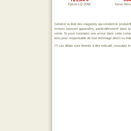
Epson LQ-2090
Xerox Vers
Générer la liste des magasins qui vendent le produit
erreurs peuvent apparaître, particulièrement dans 
vente. Si vous constatez une erreur dans cette comp
tenu pour responsable de tout dommage direct ou indirect
(*) Les délais sont donnés à titre indicatif, consultez 