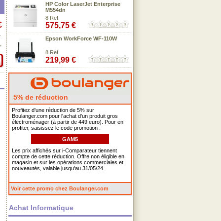
HP Color LaserJet Enterprise
M554dn
8 Ref.
€
575,75 €
.
Epson WorkForce WF-110W
.
8 Ref.
219,99 €
5% de réduction
Profitez d'une réduction de 5% sur
Boulanger.com pour l'achat d'un produit gros
électroménager (à partir de 449 euro). Pour en
profiter, saisissez le code promotion :
GAM5
Les prix affichés sur i-Comparateur tiennent
compte de cette réduction. Offre non éligible en
magasin et sur les opérations commerciales et
nouveautés, valable jusqu'au 31/05/24.
Voir cette promo chez Boulanger.com
Achat Informatique