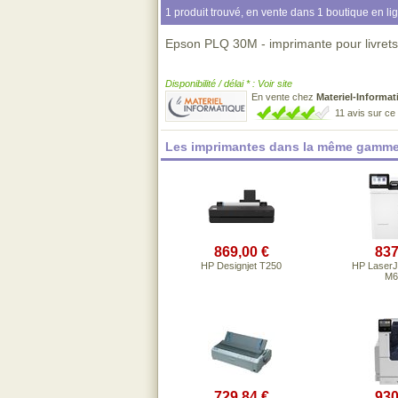
1 produit trouvé, en vente dans 1 boutique en li
Epson PLQ 30M - imprimante pour livrets
Disponibilité / délai * : Voir site
En vente chez
Materiel-Informat
11 avis sur c
Les imprimantes dans la même gamme
869,00 €
837
HP Designjet T250
HP LaserJe
M6
729,84 €
930