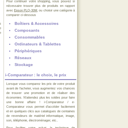
Pour continuer votre shopping, vous pouvez si
nécessaire trouver plus de produits en rapport
avec
Epson PLQ-30M
, ou choisir une catégorie à
comparer ci-dessous
Boîtiers & Accessoires
s
e
Composants
e
Consommables
Ordinateurs & Tablettes
Périphériques
Réseaux
Stockage
i-Comparateur : le choix, le prix
Lorsque vous comparez les prix de votre produit
avant de l'acheter, vous augmentez vos chances
de trouver une promotion et de réaliser des
économies. N'attendez plus les soldes pour faire
une bonne affaire ! i-Comparateur / e-
Comparateur vous permet d'accéder facilement
et en quelques clics aux catalogues de centaines
de revendeurs de matériel informatique, image,
son, téléphonie, électroménager, etc..
Pour faciliter votre achat, la technique de