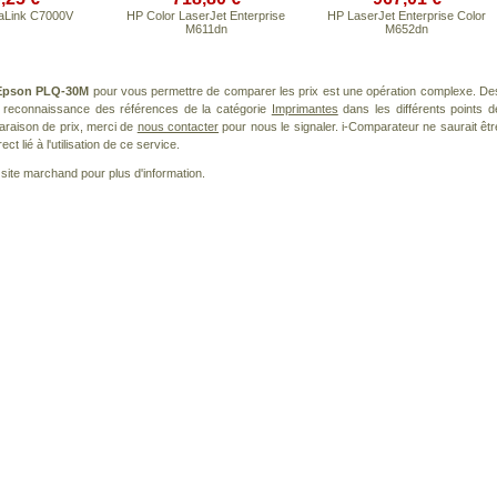
aLink C7000V
HP Color LaserJet Enterprise
HP LaserJet Enterprise Color
M611dn
M652dn
Epson PLQ-30M
pour vous permettre de comparer les prix est une opération complexe. De
la reconnaissance des références de la catégorie
Imprimantes
dans les différents points d
araison de prix, merci de
nous contacter
pour nous le signaler. i-Comparateur ne saurait êtr
 lié à l'utilisation de ce service.
le site marchand pour plus d'information.