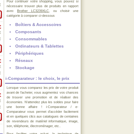
Pour continuer votre shopping, vous pouvez si
€
nécessaire trouver plus de produits en rapport
avec
Brother LC3239XLC
, ou choisir une
catégorie à comparer ci-dessous
Boîtiers & Accessoires
€
Composants
€
Consommables
€
Ordinateurs & Tablettes
Périphériques
Réseaux
€
€
Stockage
€
i-Comparateur : le choix, le prix
Lorsque vous comparez les prix de votre produit
avant de l'acheter, vous augmentez vos chances
€
de trouver une promotion et de réaliser des
€
économies. N'attendez plus les soldes pour faire
une bonne affaire ! i-Comparateur / e-
€
Comparateur vous permet d'accéder facilement
et en quelques clics aux catalogues de centaines
de revendeurs de matériel informatique, image,
son, téléphonie, électroménager, etc..
Pour faciliter votre achat, la technique de