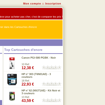
Mon compte
::
Inscription
flexe pour acheter pas cher, c'est de comparer les prix !
er dans les Cartouches d'encre
Top Cartouches d'encre
Canon PGI-580 PGBK - Noir
10 Ref.
12,38 €
HP n° 303 (T6N01AE) - 3
couleurs
18 Ref.
22,93 €
HP n° 62 (N9J71AE) - Kit Noir et
3 couleurs
13 Ref.
43,59 €