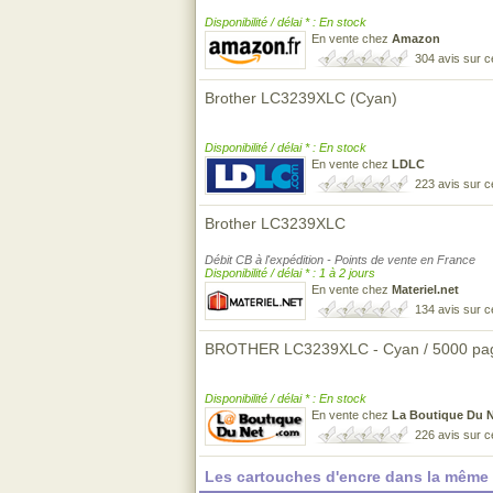
Disponibilité / délai * : En stock
En vente chez
Amazon
304 avis sur 
Brother LC3239XLC (Cyan)
Disponibilité / délai * : En stock
En vente chez
LDLC
223 avis sur 
Brother LC3239XLC
Débit CB à l'expédition - Points de vente en France
Disponibilité / délai * : 1 à 2 jours
En vente chez
Materiel.net
134 avis sur 
BROTHER LC3239XLC - Cyan / 5000 pa
Disponibilité / délai * : En stock
En vente chez
La Boutique Du 
226 avis sur 
Les cartouches d'encre dans la même