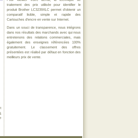
traitement des prix utilisée pour identifier le
produit Brother LC3239XLC permet d'obtenir un
comparatif lisible, simple et rapide des
Cartouches d'encre en vente sur Internet.
Dans un souci de transparence, nous intégrons
dans nos résultats des marchands avec qui nous
entretenons des relations commerciales, mais
également des enseignes référencées 100%
gratuitement. Le classement des offres
présentées est réalisé par défaut en fonction des
meilleurs prix de vente.
t
s
e