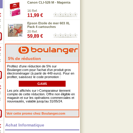
Canon CLI-526 M - Magenta
16 Ref.
€
11,99 €
€
Epson Etoile de mer 603 XL
€
Pack 4 cartouches
20 Ref.
59,89 €
€
€
5% de réduction
€
Profitez d'une réduction de 5% sur
Boulanger.com pour l'achat d'un produit gros
électroménager (à partir de 449 euro). Pour en
profiter, saisissez le code promotion :
GAM5
€
Les prix affichés sur i-Comparateur tiennent
€
compte de cette réduction. Offre non éligible en
magasin et sur les opérations commerciales et
€
nouveautés, valable jusqu'au 31/05/24.
Voir cette promo chez Boulanger.com
Achat Informatique
€
€