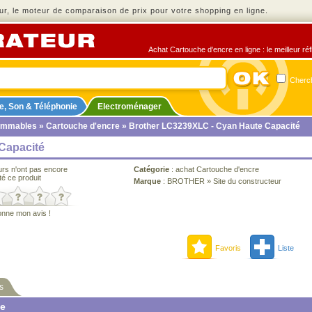
r, le moteur de comparaison de prix pour votre shopping en ligne.
Achat Cartouche d'encre en ligne : le meilleur ré
Cherch
e, Son & Téléphonie
Electroménager
ommables
»
Cartouche d'encre
» Brother LC3239XLC - Cyan Haute Capacité
Capacité
urs n'ont pas encore
Catégorie
:
achat Cartouche d'encre
té ce produit
Marque
:
BROTHER
»
Site du constructeur
onne mon avis !
Favoris
Liste
s
ne