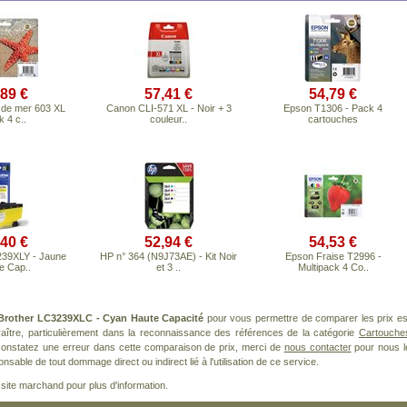
,89 €
57,41 €
54,79 €
 de mer 603 XL
Canon CLI-571 XL - Noir + 3
Epson T1306 - Pack 4
 4 c..
couleur..
cartouches
,40 €
52,94 €
54,53 €
239XLY - Jaune
HP n° 364 (N9J73AE) - Kit Noir
Epson Fraise T2996 -
e Cap..
et 3 ..
Multipack 4 Co..
Brother LC3239XLC - Cyan Haute Capacité
pour vous permettre de comparer les prix es
ître, particulièrement dans la reconnaissance des références de la catégorie
Cartouche
 constatez une erreur dans cette comparaison de prix, merci de
nous contacter
pour nous l
nsable de tout dommage direct ou indirect lié à l'utilisation de ce service.
le site marchand pour plus d'information.