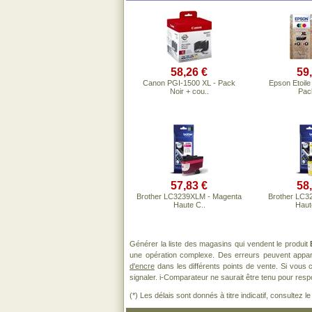
58,26 €
59
Canon PGI-1500 XL - Pack
Epson Etoile
Noir + cou..
Pack
57,83 €
58
Brother LC3239XLM - Magenta
Brother LC3
Haute C..
Haut
Générer la liste des magasins qui vendent le produit
une opération complexe. Des erreurs peuvent appara
d'encre
dans les différents points de vente. Si vous
signaler. i-Comparateur ne saurait être tenu pour respo
(*) Les délais sont donnés à titre indicatif, consultez 