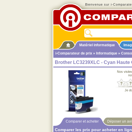
Bienvenue sur i-Comparateu
Matériel informatique
Imag
i-Comparateur de prix
»
Informatique
»
Cons
Brother LC3239XLC - Cyan Haute 
Nos visite
no
Je d
Comparer et acheter
Déposer un avi
Comparer les prix pour acheter en lig