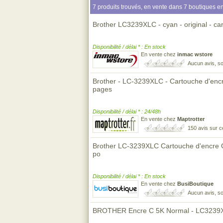
7 produits trouvés, en vente dans 7 boutiques en
Brother LC3239XLC - cyan - original - ca
Disponibilité / délai * : En stock
En vente chez
inmac wstore
Aucun avis, so
Brother - LC-3239XLC - Cartouche d'encre
pages
Disponibilité / délai * : 24/48h
En vente chez
Maptrotter
150 avis sur 
Brother LC-3239XLC Cartouche d'encre
po
Disponibilité / délai * : En stock
En vente chez
BusiBoutique
Aucun avis, so
BROTHER Encre C 5K Normal - LC3239XL