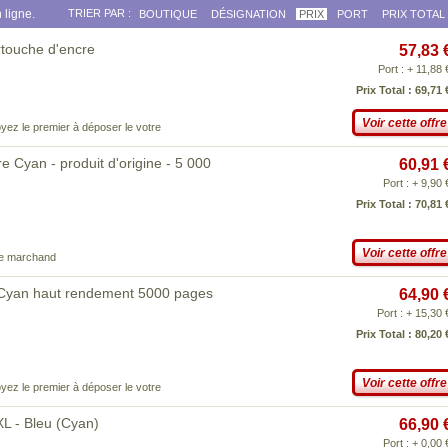
 ligne.
TRIER PAR :
BOUTIQUE
DÉSIGNATION
PRIX
PORT
PRIX TOTAL
rtouche d'encre
57,83 
Port : + 11,88 
Prix Total : 69,71 
Voir cette offre
yez le premier à déposer le votre
 Cyan - produit d'origine - 5 000
60,91 
Port : + 9,90 
Prix Total : 70,81 
Voir cette offre
ce marchand
 Cyan haut rendement 5000 pages
64,90 
Port : + 15,30 
Prix Total : 80,20 
Voir cette offre
yez le premier à déposer le votre
 - Bleu (Cyan)
66,90 
Port : + 0,00 