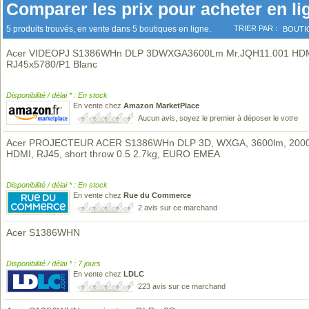
Comparer les prix pour acheter en li
5 produits trouvés, en vente dans 5 boutiques en ligne.
TRIER PAR :
BOUTI
Acer VIDEOPJ S1386WHn DLP 3DWXGA3600Lm Mr.JQH11.001 HD
RJ45x5780/P1 Blanc
Disponibilité / délai * : En stock
En vente chez
Amazon MarketPlace
Aucun avis, soyez le premier à déposer le votre
Acer PROJECTEUR ACER S1386WHn DLP 3D, WXGA, 3600lm, 2000
HDMI, RJ45, short throw 0.5 2.7kg, EURO EMEA
Disponibilité / délai * : En stock
En vente chez
Rue du Commerce
2 avis sur ce marchand
Acer S1386WHN
Disponibilité / délai * : 7 jours
En vente chez
LDLC
223 avis sur ce marchand