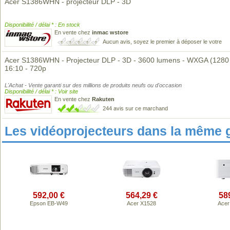
Acer S1386WHN - projecteur DLP - 3D
Disponibilité / délai * : En stock
En vente chez
inmac wstore
Aucun avis, soyez le premier à déposer le votre
Acer S1386WHN - Projecteur DLP - 3D - 3600 lumens - WXGA (1280 
16:10 - 720p
L'Achat - Vente garanti sur des millions de produits neufs ou d'occasion
Disponibilité / délai * : Voir site
En vente chez
Rakuten
244 avis sur ce marchand
Les vidéoprojecteurs dans la même 
592,00 €
564,29 €
58
Epson EB-W49
Acer X1528
Acer