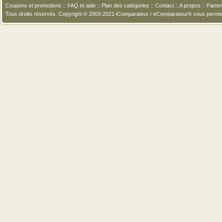
Coupons et promotions
::
FAQ et aide
::
Plan des catégories
::
Contact
::
A propos
::
Parten
Tous droits réservés. Copyright © 2003-2021 iComparateur / eComparateur® vous perme