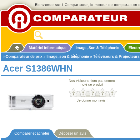
Bienvenue sur i-Comparateur, le moteur de comparaison de
Matériel informatique
Image, Son & Téléphonie
Elect
i-Comparateur de prix
»
Image, son & téléphonie
»
Téléviseurs & Projecteurs
Acer S1386WHN
Nos visiteurs n'ont pas encore
noté ce produit
Je donne mon avis !
Comparer et acheter
Déposer un avis