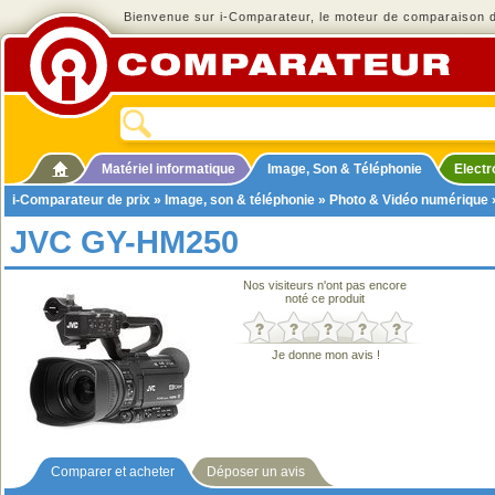
Bienvenue sur i-Comparateur, le moteur de comparaison de
Matériel informatique
Image, Son & Téléphonie
Elect
i-Comparateur de prix
»
Image, son & téléphonie
»
Photo & Vidéo numérique
JVC GY-HM250
Nos visiteurs n'ont pas encore
noté ce produit
Je donne mon avis !
Comparer et acheter
Déposer un avis