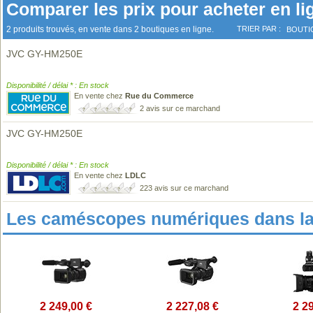
Comparer les prix pour acheter en li
2 produits trouvés, en vente dans 2 boutiques en ligne.
TRIER PAR :
BOUTI
JVC GY-HM250E
Disponibilité / délai * : En stock
En vente chez
Rue du Commerce
2 avis sur ce marchand
JVC GY-HM250E
Disponibilité / délai * : En stock
En vente chez
LDLC
223 avis sur ce marchand
Les caméscopes numériques dans l
2 249,00 €
2 227,08 €
2 2