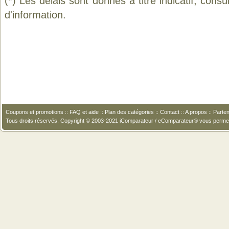
(*) Les délais sont donnés à titre indicatif, cons
d'information.
Coupons et promotions
::
FAQ et aide
::
Plan des catégories
::
Contact
::
A propos
::
Parten
Tous droits réservés. Copyright © 2003-2021 iComparateur / eComparateur® vous perme