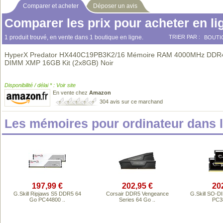
Comparer et acheter
Déposer un avis
Comparer les prix pour acheter en li
1 produit trouvé, en vente dans 1 boutique en ligne.
TRIER PAR :
BOUTI
HyperX Predator HX440C19PB3K2/16 Mémoire RAM 4000MHz DDR
DIMM XMP 16GB Kit (2x8GB) Noir
Disponibilité / délai * : Voir site
En vente chez
Amazon
304 avis sur ce marchand
Les mémoires pour ordinateur dans
197,99 €
202,95 €
20
G.Skill Ripjaws S5 DDR5 64
Corsair DDR5 Vengeance
G.Skill SO-
Go PC44800 ..
Series 64 Go ..
PC38