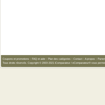
Coupons et promotions
::
FAQ et aide
::
Plan des catégories
::
Contact
::
A propos
::
Parten
Tous droits réservés. Copyright © 2003-2021 iComparateur / eComparateur® vous perme