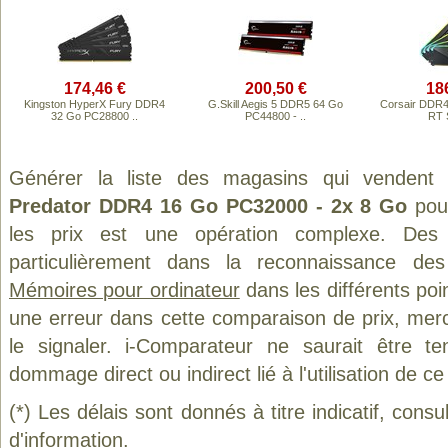
174,46 €
200,50 €
18
Kingston HyperX Fury DDR4
G.Skill Aegis 5 DDR5 64 Go
Corsair DDR
32 Go PC28800 ..
PC44800 - ..
RT S
Générer la liste des magasins qui vendent
Predator DDR4 16 Go PC32000 - 2x 8 Go
pou
les prix est une opération complexe. Des 
particulièrement dans la reconnaissance des
Mémoires pour ordinateur
dans les différents poi
une erreur dans cette comparaison de prix, mer
le signaler. i-Comparateur ne saurait être t
dommage direct ou indirect lié à l'utilisation de ce
(*) Les délais sont donnés à titre indicatif, cons
d'information.