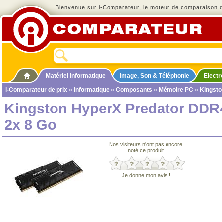
Bienvenue sur i-Comparateur, le moteur de comparaison de
Matériel informatique
Image, Son & Téléphonie
Elect
i-Comparateur de prix
»
Informatique
»
Composants
»
Mémoire PC
» Kingsto
Kingston HyperX Predator DDR
2x 8 Go
Nos visiteurs n'ont pas encore
noté ce produit
Je donne mon avis !