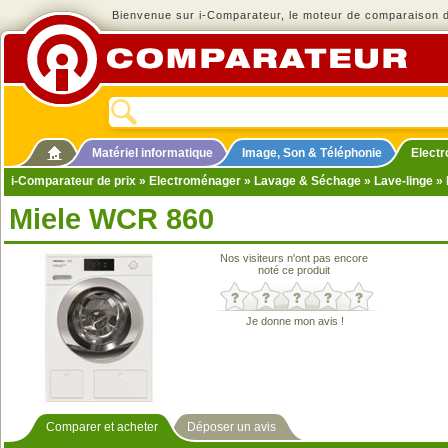
Bienvenue sur i-Comparateur, le moteur de comparaison de
Matériel informatique
Image, Son & Téléphonie
Elect
i-Comparateur de prix
»
Electroménager
»
Lavage & Séchage
»
Lave-linge
» 
Miele WCR 860
Nos visiteurs n'ont pas encore
noté ce produit
Je donne mon avis !
Comparer et acheter
Déposer un avis