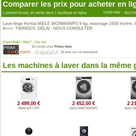
Comparer les prix pour acheter en li
1 produit trouvé, en vente dans 1 boutique en ligne.
TRIER PAR :
BOUTI
Lave-linge frontal MIELE WCR860WPS 9 kg, essorage 1600 trs/mn, 
A+++, TWINDOS. DÉLAI : NOUS CONSULTER
Disponibilité / délai * : Voir site
En vente chez
Primo-ideo
20 avis sur ce marchand
Les machines à laver dans la même
2 499,00 €
2 452,00 €
2 2
Miele WTI 370
Asko WMC8943PC
Asko 