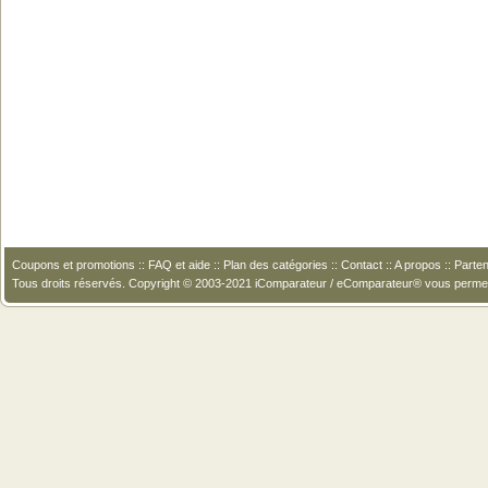
Coupons et promotions
::
FAQ et aide
::
Plan des catégories
::
Contact
::
A propos
::
Parten
Tous droits réservés. Copyright © 2003-2021 iComparateur / eComparateur® vous perme