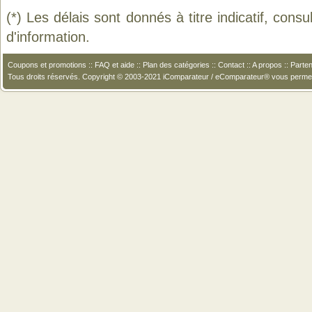
(*) Les délais sont donnés à titre indicatif, cons
d'information.
Coupons et promotions
::
FAQ et aide
::
Plan des catégories
::
Contact
::
A propos
::
Parten
Tous droits réservés. Copyright © 2003-2021 iComparateur / eComparateur® vous perme