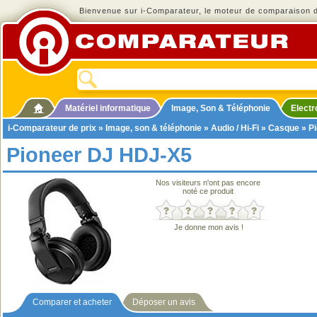
Bienvenue sur i-Comparateur, le moteur de comparaison de
Matériel informatique
Image, Son & Téléphonie
Elect
i-Comparateur de prix
»
Image, son & téléphonie
»
Audio / Hi-Fi
»
Casque
» P
Pioneer DJ HDJ-X5
Nos visiteurs n'ont pas encore
noté ce produit
Je donne mon avis !
Comparer et acheter
Déposer un avis