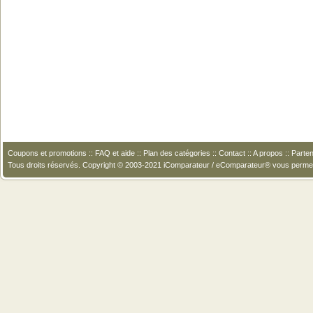
Coupons et promotions
::
FAQ et aide
::
Plan des catégories
::
Contact
::
A propos
::
Parten
Tous droits réservés. Copyright © 2003-2021 iComparateur / eComparateur® vous perme