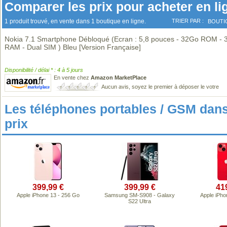
Comparer les prix pour acheter en li
1 produit trouvé, en vente dans 1 boutique en ligne.
TRIER PAR :
BOUTI
Nokia 7.1 Smartphone Débloqué (Ecran : 5,8 pouces - 32Go ROM -
RAM - Dual SIM ) Bleu [Version Française]
Disponibilité / délai * : 4 à 5 jours
En vente chez
Amazon MarketPlace
Aucun avis, soyez le premier à déposer le votre
Les téléphones portables / GSM da
prix
399,99 €
399,99 €
41
Apple iPhone 13 - 256 Go
Samsung SM-S908 - Galaxy
Apple iPho
S22 Ultra