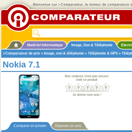
Bienvenue sur i-Comparateur, le moteur de comparaison de
Matériel informatique
Image, Son & Téléphonie
Elect
i-Comparateur de prix
»
Image, son & téléphonie
»
Téléphonie & GPS
»
Télép
Nokia 7.1
Nos visiteurs n'ont pas encore
noté ce produit
Je donne mon avis !
Comparer et acheter
Déposer un avis