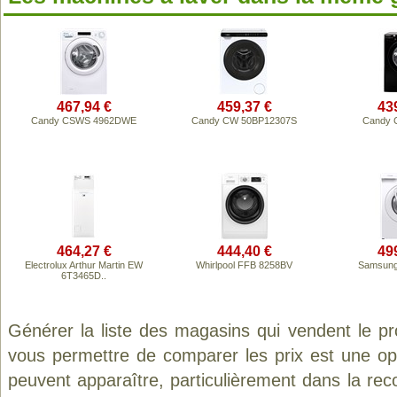
467,94 €
459,37 €
43
Candy CSWS 4962DWE
Candy CW 50BP12307S
Candy 
464,27 €
444,40 €
49
Electrolux Arthur Martin EW
Whirlpool FFB 8258BV
Samsun
6T3465D..
Générer la liste des magasins qui vendent le p
vous permettre de comparer les prix est une op
peuvent apparaître, particulièrement dans la re