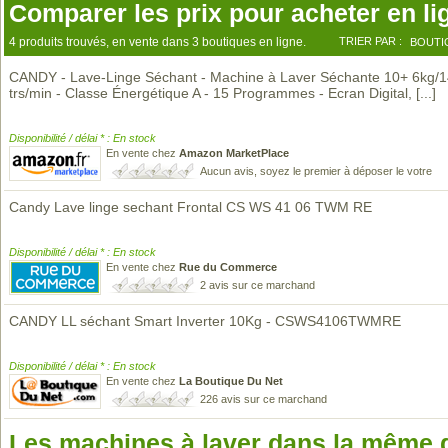
Comparer les prix pour acheter en li
4 produits trouvés, en vente dans 3 boutiques en ligne.
TRIER PAR :
BOUTI
CANDY - Lave-Linge Séchant - Machine à Laver Séchante 10+ 6kg/
trs/min - Classe Énergétique A - 15 Programmes - Ecran Digital,
[...]
Disponibilité / délai * : En stock
En vente chez
Amazon MarketPlace
Aucun avis, soyez le premier à déposer le votre
Candy Lave linge sechant Frontal CS WS 41 06 TWM RE
Disponibilité / délai * : En stock
En vente chez
Rue du Commerce
2 avis sur ce marchand
CANDY LL séchant Smart Inverter 10Kg - CSWS4106TWMRE
Disponibilité / délai * : En stock
En vente chez
La Boutique Du Net
226 avis sur ce marchand
Les machines à laver dans la même