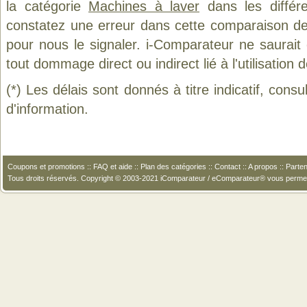
la catégorie
Machines à laver
dans les différ
constatez une erreur dans cette comparaison de
pour nous le signaler. i-Comparateur ne saurait
tout dommage direct ou indirect lié à l'utilisation 
(*) Les délais sont donnés à titre indicatif, cons
d'information.
Coupons et promotions
::
FAQ et aide
::
Plan des catégories
::
Contact
::
A propos
::
Parten
Tous droits réservés. Copyright © 2003-2021 iComparateur / eComparateur® vous perme