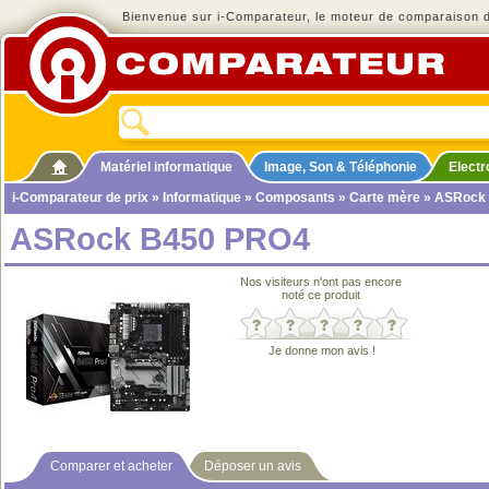
Bienvenue sur i-Comparateur, le moteur de comparaison de
Matériel informatique
Image, Son & Téléphonie
Elect
i-Comparateur de prix
»
Informatique
»
Composants
»
Carte mère
» ASRock
ASRock B450 PRO4
Nos visiteurs n'ont pas encore
noté ce produit
Je donne mon avis !
Comparer et acheter
Déposer un avis