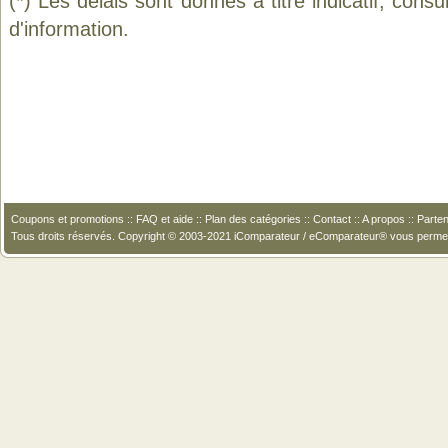
(*) Les délais sont donnés à titre indicatif, cons
d'information.
Coupons et promotions
::
FAQ et aide
::
Plan des catégories
::
Contact
::
A propos
::
Parten
Tous droits réservés. Copyright © 2003-2021 iComparateur / eComparateur® vous perme