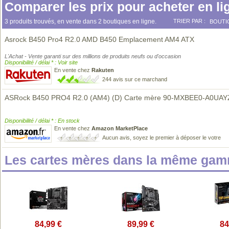
Comparer les prix pour acheter en li
3 produits trouvés, en vente dans 2 boutiques en ligne.
TRIER PAR :
BOUTI
Asrock B450 Pro4 R2.0 AMD B450 Emplacement AM4 ATX
L'Achat - Vente garanti sur des millions de produits neufs ou d'occasion
Disponibilité / délai * : Voir site
En vente chez
Rakuten
244 avis sur ce marchand
ASRock B450 PRO4 R2.0 (AM4) (D) Carte mère 90-MXBEE0-A0UAYZ
Disponibilité / délai * : En stock
En vente chez
Amazon MarketPlace
Aucun avis, soyez le premier à déposer le votre
Les cartes mères dans la même gam
84,99 €
89,99 €
84