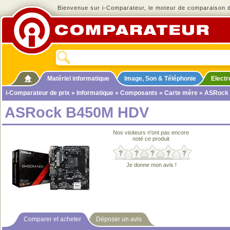
Bienvenue sur i-Comparateur, le moteur de comparaison de
Matériel informatique
Image, Son & Téléphonie
Elect
i-Comparateur de prix
»
Informatique
»
Composants
»
Carte mère
» ASRock
ASRock B450M HDV
Nos visiteurs n'ont pas encore
noté ce produit
Je donne mon avis !
Comparer et acheter
Déposer un avis