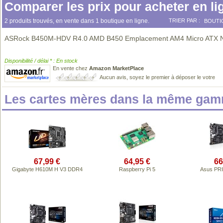
Comparer les prix pour acheter en li
2 produits trouvés, en vente dans 1 boutique en ligne.
TRIER PAR :
BOUTI
ASRock B450M-HDV R4.0 AMD B450 Emplacement AM4 Micro ATX N
Disponibilité / délai * : En stock
En vente chez
Amazon MarketPlace
Aucun avis, soyez le premier à déposer le votre
Les cartes mères dans la même gam
67,99 €
64,95 €
66
Gigabyte H610M H V3 DDR4
Raspberry Pi 5
Asus PR