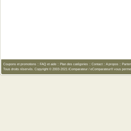
Coupons et promotions
::
FAQ et aide
::
Plan des catégories
::
Contact
::
A propos
::
Parten
Tous droits réservés. Copyright © 2003-2021 iComparateur / eComparateur® vous perme