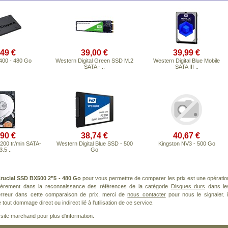
,49 €
39,00 €
39,99 €
400 - 480 Go
Western Digital Green SSD M.2
Western Digital Blue Mobile
SATA - ..
SATA III ..
,90 €
38,74 €
40,67 €
200 tr/min SATA-
Western Digital Blue SSD - 500
Kingston NV3 - 500 Go
 3.5 ..
Go
rucial SSD BX500 2"5 - 480 Go
pour vous permettre de comparer les prix est une opératio
lièrement dans la reconnaissance des références de la catégorie
Disques durs
dans le
 erreur dans cette comparaison de prix, merci de
nous contacter
pour nous le signaler. i
ut dommage direct ou indirect lié à l'utilisation de ce service.
le site marchand pour plus d'information.