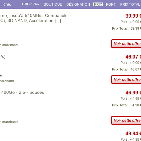
 ligne.
TRIER PAR :
BOUTIQUE
DÉSIGNATION
PRIX
PORT
PRIX TOTAL
rne, jusqu'à 540MB/s, Compatible
39,99 
PC), 3D NAND, Accélération
[...]
Port : + 0,00 
Prix Total : 39,99 
Voir cette offre
ce marchand
/s)
46,07 
Port : + 0,00 
Prix Total : 46,07 
e
Voir cette offre
 marchand
 480Go - 2,5-- pouces
46,99 
Port : + 4,99 
Prix Total : 51,98 
Voir cette offre
ce marchand
49,94 
Port : + 4,95 