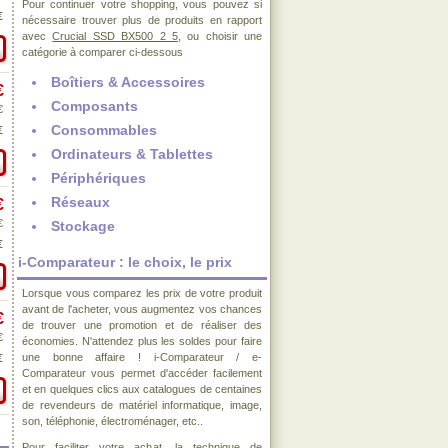
Pour continuer votre shopping, vous pouvez si
€
nécessaire trouver plus de produits en rapport
avec
Crucial SSD BX500 2 5
, ou choisir une
catégorie à comparer ci-dessous
Boîtiers & Accessoires
€
Composants
€
Consommables
€
Ordinateurs & Tablettes
Périphériques
Réseaux
€
€
Stockage
€
i-Comparateur : le choix, le prix
Lorsque vous comparez les prix de votre produit
avant de l'acheter, vous augmentez vos chances
€
de trouver une promotion et de réaliser des
€
économies. N'attendez plus les soldes pour faire
une bonne affaire ! i-Comparateur / e-
€
Comparateur vous permet d'accéder facilement
et en quelques clics aux catalogues de centaines
de revendeurs de matériel informatique, image,
son, téléphonie, électroménager, etc..
Pour faciliter votre achat, la technique de