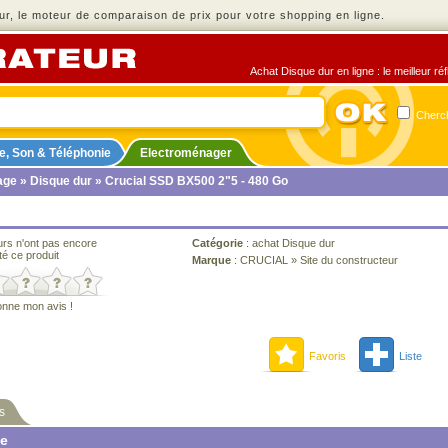
r, le moteur de comparaison de prix pour votre shopping en ligne.
Achat Disque dur en ligne : le meilleur ré
Cherch
e, Son & Téléphonie
Electroménager
age
»
Disque dur
» Crucial SSD BX500 2"5 - 480 Go
urs n'ont pas encore
Catégorie
:
achat Disque dur
té ce produit
Marque
:
CRUCIAL
»
Site du constructeur
onne mon avis !
Favoris
Liste
s
ne