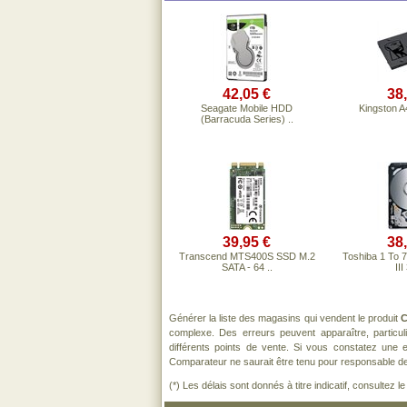
42,05 €
38
Seagate Mobile HDD
Kingston A
(Barracuda Series) ..
39,95 €
38
Transcend MTS400S SSD M.2
Toshiba 1 To 7
SATA - 64 ..
III
Générer la liste des magasins qui vendent le produit
C
complexe. Des erreurs peuvent apparaître, particu
différents points de vente. Si vous constatez une
Comparateur ne saurait être tenu pour responsable de to
(*) Les délais sont donnés à titre indicatif, consultez 