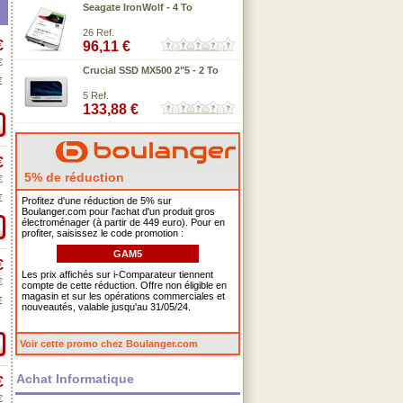
Seagate IronWolf - 4 To
26 Ref.
€
96,11 €
€
Crucial SSD MX500 2"5 - 2 To
€
5 Ref.
133,88 €
€
5% de réduction
€
€
Profitez d'une réduction de 5% sur
Boulanger.com pour l'achat d'un produit gros
électroménager (à partir de 449 euro). Pour en
profiter, saisissez le code promotion :
GAM5
€
Les prix affichés sur i-Comparateur tiennent
€
compte de cette réduction. Offre non éligible en
magasin et sur les opérations commerciales et
€
nouveautés, valable jusqu'au 31/05/24.
Voir cette promo chez Boulanger.com
Achat Informatique
€
€