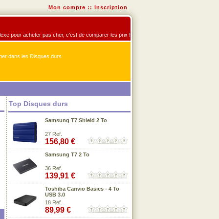
Mon compte
::
Inscription
flexe pour acheter pas cher, c'est de comparer les prix !
er dans les Disques durs
Top Disques durs
Samsung T7 Shield 2 To
27 Ref.
156,80 €
Samsung T7 2 To
36 Ref.
139,91 €
Toshiba Canvio Basics - 4 To
USB 3.0
18 Ref.
89,99 €