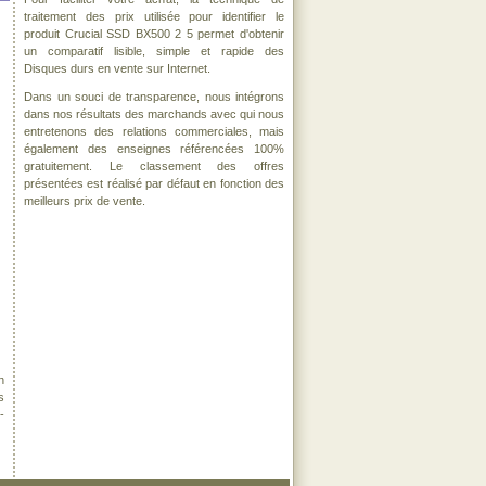
traitement des prix utilisée pour identifier le
produit Crucial SSD BX500 2 5 permet d'obtenir
un comparatif lisible, simple et rapide des
Disques durs en vente sur Internet.
Dans un souci de transparence, nous intégrons
dans nos résultats des marchands avec qui nous
entretenons des relations commerciales, mais
également des enseignes référencées 100%
gratuitement. Le classement des offres
présentées est réalisé par défaut en fonction des
meilleurs prix de vente.
n
s
-