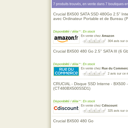
7 produits trouvés, en vente dans 7 boutiques en
Crucial BX500 SATA SSD 480Go 2.5" Inte
avec Ordinateur Portable et de Bureau (
Disponibilité / délai * : En stock
En vente chez
Amazon
304 avis sur 
Crucial BX500 480 Go 2.5'' SATA III (6 Gb
Disponibilité / délai * : En stock
En vente chez
Rue du Commerc
2 avis sur ce
CRUCIAL - Disque SSD Interne - BX500 -
(CT480BX500SSD1)
Disponibilité / délai * : En stock
En vente chez
Cdiscount
325 avis sur 
Crucial BX500 480 Go