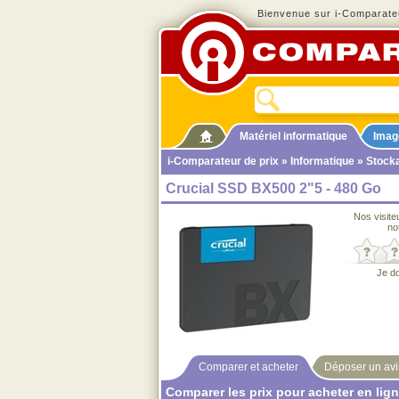
Bienvenue sur i-Comparateu
Matériel informatique
Imag
i-Comparateur de prix
»
Informatique
»
Stock
Crucial SSD BX500 2"5 - 480 Go
Nos visite
no
Je d
Comparer et acheter
Déposer un avi
Comparer les prix pour acheter en lig