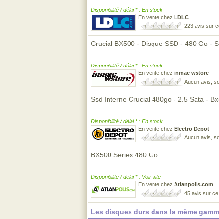
Disponibilité / délai * : En stock
En vente chez
LDLC
223 avis sur 
Crucial BX500 - Disque SSD - 480 Go - 
Disponibilité / délai * : En stock
En vente chez
inmac wstore
Aucun avis, so
Ssd Interne Crucial 480go - 2.5 Sata - B
Disponibilité / délai * : En stock
En vente chez
Electro Depot
Aucun avis, so
BX500 Series 480 Go
Disponibilité / délai * : Voir site
En vente chez
Atlanpolis.com
45 avis sur c
Les disques durs dans la même gamme