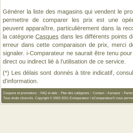
Générer la liste des magasins qui vendent le pr
permettre de comparer les prix est une opér
peuvent apparaître, particulièrement dans la re
la catégorie
Casques
dans les différents points 
erreur dans cette comparaison de prix, merci 
signaler. i-Comparateur ne saurait être tenu po
direct ou indirect lié à l'utilisation de ce service.
(*) Les délais sont donnés à titre indicatif, cons
d'information.
Coupons et promotions
::
FAQ et aide
::
Plan des catégories
::
Contact
::
A propos
::
Parten
Tous droits réservés. Copyright © 2003-2021 iComparateur / eComparateur® vous perme