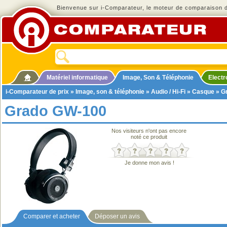
Bienvenue sur i-Comparateur, le moteur de comparaison de
Matériel informatique
Image, Son & Téléphonie
Elect
i-Comparateur de prix
»
Image, son & téléphonie
»
Audio / Hi-Fi
»
Casque
» G
Grado GW-100
Nos visiteurs n'ont pas encore
noté ce produit
Je donne mon avis !
Comparer et acheter
Déposer un avis