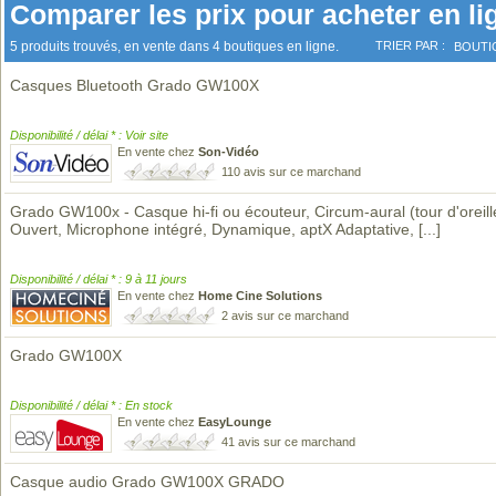
Comparer les prix pour acheter en li
5 produits trouvés, en vente dans 4 boutiques en ligne.
TRIER PAR :
BOUTI
Casques Bluetooth Grado GW100X
Disponibilité / délai * : Voir site
En vente chez
Son-Vidéo
110 avis sur ce marchand
Grado GW100x - Casque hi-fi ou écouteur, Circum-aural (tour d'oreill
Ouvert, Microphone intégré, Dynamique, aptX Adaptative,
[...]
Disponibilité / délai * : 9 à 11 jours
En vente chez
Home Cine Solutions
2 avis sur ce marchand
Grado GW100X
Disponibilité / délai * : En stock
En vente chez
EasyLounge
41 avis sur ce marchand
Casque audio Grado GW100X GRADO