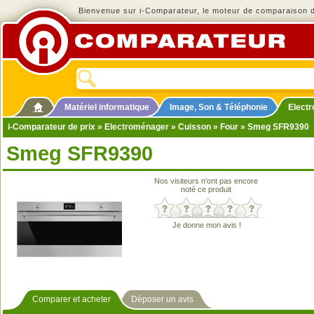
Bienvenue sur i-Comparateur, le moteur de comparaison de
Matériel informatique
Image, Son & Téléphonie
Elect
i-Comparateur de prix
»
Electroménager
»
Cuisson
»
Four
» Smeg SFR9390
Smeg SFR9390
Nos visiteurs n'ont pas encore
noté ce produit
Je donne mon avis !
Comparer et acheter
Déposer un avis