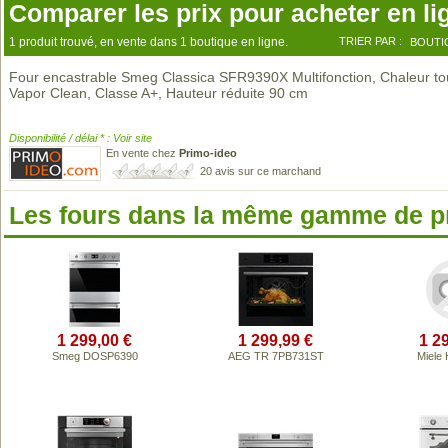
Comparer les prix pour acheter en li
1 produit trouvé, en vente dans 1 boutique en ligne.
TRIER PAR :
BOUTI
Four encastrable Smeg Classica SFR9390X Multifonction, Chaleur to
Vapor Clean, Classe A+, Hauteur réduite 90 cm
Disponibilité / délai * : Voir site
En vente chez
Primo-ideo
20 avis sur ce marchand
Les fours dans la même gamme de p
1 299,00 €
1 299,99 €
1 2
Smeg DOSP6390
AEG TR 7PB731ST
Miele