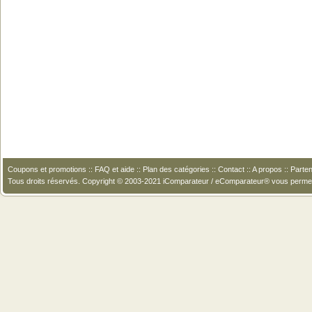
Coupons et promotions
::
FAQ et aide
::
Plan des catégories
::
Contact
::
A propos
::
Parten
Tous droits réservés. Copyright © 2003-2021 iComparateur / eComparateur® vous perme