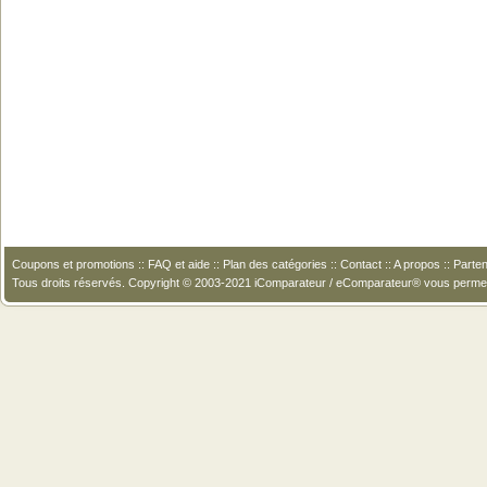
Coupons et promotions
::
FAQ et aide
::
Plan des catégories
::
Contact
::
A propos
::
Parten
Tous droits réservés. Copyright © 2003-2021 iComparateur / eComparateur® vous perme