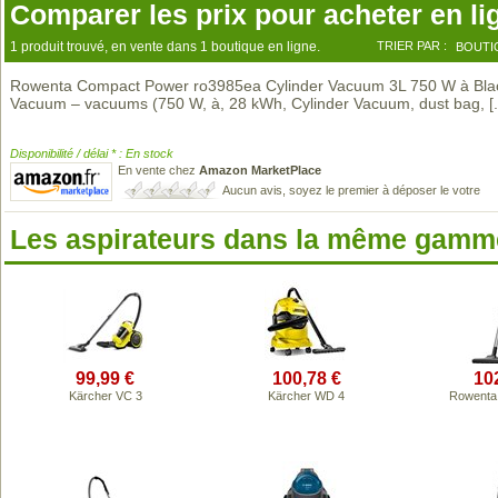
Comparer les prix pour acheter en li
1 produit trouvé, en vente dans 1 boutique en ligne.
TRIER PAR :
BOUTI
Rowenta Compact Power ro3985ea Cylinder Vacuum 3L 750 W à Bla
Vacuum – vacuums (750 W, à, 28 kWh, Cylinder Vacuum, dust bag,
[.
Disponibilité / délai * : En stock
En vente chez
Amazon MarketPlace
Aucun avis, soyez le premier à déposer le votre
Les aspirateurs dans la même gamme
99,99 €
100,78 €
10
Kärcher VC 3
Kärcher WD 4
Rowenta