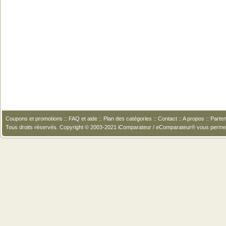
Coupons et promotions
::
FAQ et aide
::
Plan des catégories
::
Contact
::
A propos
::
Parten
Tous droits réservés. Copyright © 2003-2021 iComparateur / eComparateur® vous perme