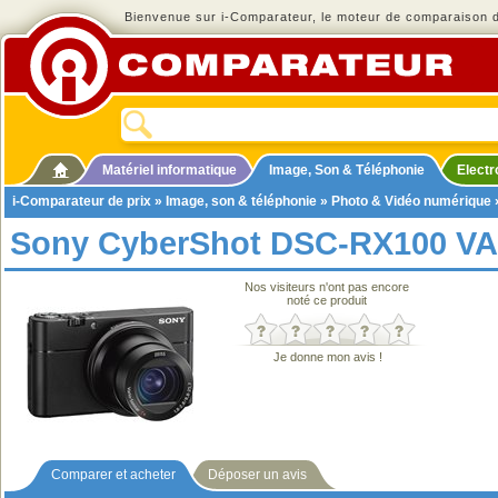
Bienvenue sur i-Comparateur, le moteur de comparaison de
Matériel informatique
Image, Son & Téléphonie
Elect
i-Comparateur de prix
»
Image, son & téléphonie
»
Photo & Vidéo numérique
Sony CyberShot DSC-RX100 VA
Nos visiteurs n'ont pas encore
noté ce produit
Je donne mon avis !
Comparer et acheter
Déposer un avis