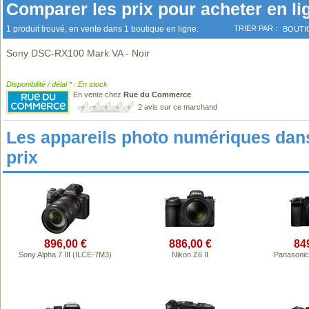
Comparer les prix pour acheter en li
1 produit trouvé, en vente dans 1 boutique en ligne.
TRIER PAR :
BOUTI
Sony DSC-RX100 Mark VA - Noir
Disponibilité / délai * : En stock
En vente chez
Rue du Commerce
2 avis sur ce marchand
Les appareils photo numériques da
prix
896,00 €
886,00 €
84
Sony Alpha 7 III (ILCE-7M3)
Nikon Z6 II
Panasonic