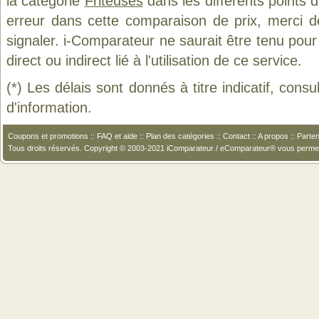
la catégorie
Friteuses
dans les différents points 
erreur dans cette comparaison de prix, merci 
signaler. i-Comparateur ne saurait être tenu po
direct ou indirect lié à l'utilisation de ce service.
(*) Les délais sont donnés à titre indicatif, cons
d'information.
Coupons et promotions
::
FAQ et aide
::
Plan des catégories
::
Contact
::
A propos
::
Parten
Tous droits réservés. Copyright © 2003-2021 iComparateur / eComparateur® vous perme