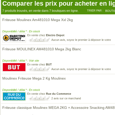
Comparer les prix pour acheter en li
7 produits trouvés, en vente dans 7 boutiques en ligne.
TRIER PAR :
BOUTI
Friteuse Moulinex Am481010 Mega Xxl 2kg
Disponibilité / délai * : En stock
En vente chez
Electro Depot
Aucun avis, soyez le premier à déposer le votre
Friteuse MOULINEX AM481010 Mega 2kg Blanc
Disponibilité / délai * : Voir site
En vente chez
BUT
Aucun avis, soyez le premier à déposer le votre
Moulinex Friteuse Mega 2 Kg Moulinex
Disponibilité / délai * : En stock
En vente chez
Rue du Commerce
2 avis sur ce marchand
Friteuse classique Moulinex MEGA 2KG + Accessoire Snacking AM4