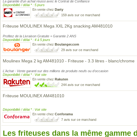
La garantie d'un achat réussi avec le Contrat de Confiance
Disponibilité / délai * : 5 jours
En vente chez
Darty
159 avis sur ce marchand
Friteuse MOULINEX Mega XXL 2Kg snacking AM481010
Profitez de la Livraison Gratuite + Garantie 2 ANS
Disponibilité / délai * : 4 à 5 jours
En vente chez
Boulanger.com
29 avis sur ce marchand
Moulinex Mega 2 kg AM481010 - Friteuse - 3.3 litres - blanc/chrome
L'Achat - Vente garanti sur des millions de produits neufs ou d'occasion
Disponibilité / délai * : Voir site
En vente chez
Rakuten
244 avis sur ce marchand
Friteuse MOULINEX AM481010
Disponibilité / délai * : Voir site
En vente chez
Conforama
7 avis sur ce marchand
Les friteuses dans la même gamme d