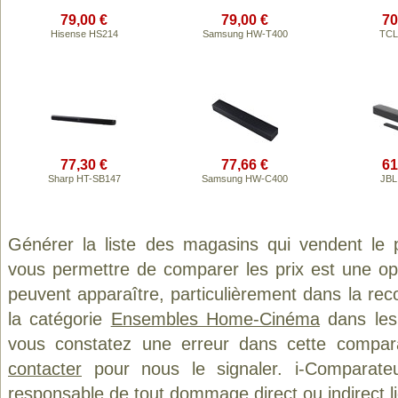
79,00 €
79,00 €
70
Hisense HS214
Samsung HW-T400
TCL
77,30 €
77,66 €
61
Sharp HT-SB147
Samsung HW-C400
JBL
Générer la liste des magasins qui vendent le 
vous permettre de comparer les prix est une op
peuvent apparaître, particulièrement dans la re
la catégorie
Ensembles Home-Cinéma
dans les 
vous constatez une erreur dans cette compar
contacter
pour nous le signaler. i-Comparate
responsable de tout dommage direct ou indirect lié 