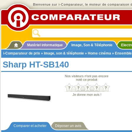
Bienvenue sur i-Comparateur, le moteur de comparaison de
Matériel informatique
Image, Son & Téléphonie
Elect
i-Comparateur de prix
»
Image, son & téléphonie
»
Home cinéma
»
Ensemble
Sharp HT-SB140
Nos visiteurs n'ont pas encore
noté ce produit
Je donne mon avis !
Comparer et acheter
Déposer un avis