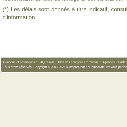
(*) Les délais sont donnés à titre indicatif, cons
d'information.
Coupons et promotions
::
FAQ et aide
::
Plan des catégories
::
Contact
::
A propos
::
Parten
Tous droits réservés. Copyright © 2003-2021 iComparateur / eComparateur® vous perme