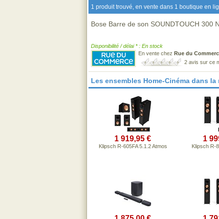
1 produit trouvé, en vente dans 1 boutique en li
Bose Barre de son SOUNDTOUCH 300 
Disponibilité / délai * : En stock
En vente chez
Rue du Commerc
2 avis sur ce
Les ensembles Home-Cinéma dans la
1 919,95 €
1 99
Klipsch R-605FA 5.1.2 Atmos
Klipsch R-
1 875,00 €
1 79