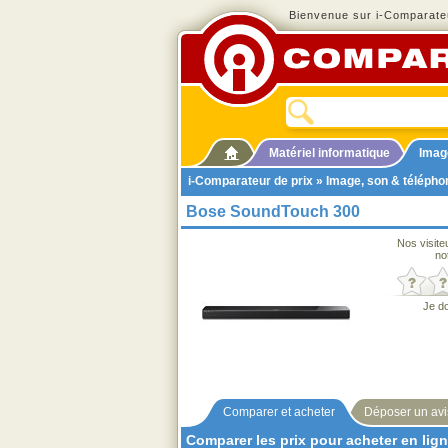
Bienvenue sur i-Comparateu
Matériel informatique
Imag
i-Comparateur de prix
»
Image, son & télépho
Bose SoundTouch 300
Nos visite
no
Je d
Comparer et acheter
Déposer un avi
Comparer les prix pour acheter en lig