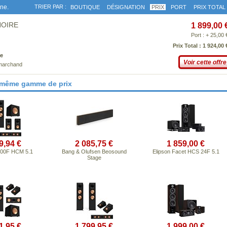
gne.
TRIER PAR :
BOUTIQUE
DÉSIGNATION
PRIX
PORT
PRIX TOTAL
NOIRE
1 899,00 
Port : + 25,00 
Prix Total : 1 924,00 
e
Voir cette offre
 marchand
 même gamme de prix
9,94 €
2 085,75 €
1 859,00 €
800F HCM 5.1
Bang & Olufsen Beosound
Elipson Facet HCS 24F 5.1
Stage
1,95 €
1 799,95 €
1 999,00 €