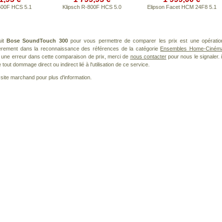
600F HCS 5.1
Klipsch R-800F HCS 5.0
Elipson Facet HCM 24F8 5.1
uit
Bose SoundTouch 300
pour vous permettre de comparer les prix est une opératio
ièrement dans la reconnaissance des références de la catégorie
Ensembles Home-Ciném
ez une erreur dans cette comparaison de prix, merci de
nous contacter
pour nous le signaler. i
ut dommage direct ou indirect lié à l'utilisation de ce service.
le site marchand pour plus d'information.