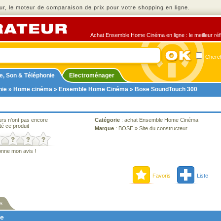
r, le moteur de comparaison de prix pour votre shopping en ligne.
Achat Ensemble Home Cinéma en ligne : le meilleur réfl
Cherch
e, Son & Téléphonie
Electroménager
nie
»
Home cinéma
»
Ensemble Home Cinéma
» Bose SoundTouch 300
urs n'ont pas encore
Catégorie
:
achat Ensemble Home Cinéma
té ce produit
Marque
:
BOSE
»
Site du constructeur
onne mon avis !
Favoris
Liste
s
ne