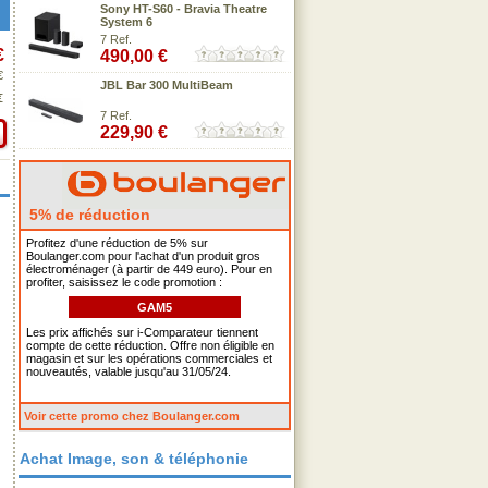
Sony HT-S60 - Bravia Theatre
System 6
7 Ref.
€
490,00 €
€
JBL Bar 300 MultiBeam
€
7 Ref.
229,90 €
5% de réduction
Profitez d'une réduction de 5% sur
Boulanger.com pour l'achat d'un produit gros
électroménager (à partir de 449 euro). Pour en
profiter, saisissez le code promotion :
GAM5
Les prix affichés sur i-Comparateur tiennent
compte de cette réduction. Offre non éligible en
magasin et sur les opérations commerciales et
nouveautés, valable jusqu'au 31/05/24.
Voir cette promo chez Boulanger.com
Achat Image, son & téléphonie