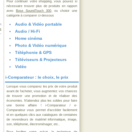
Pour continuer votre shopping, vous pouvez si
nécessaire trouver plus de produits en rapport
avec
Bose SoundTouch 300
, ou choisir une
catégorie à comparer ci-dessous
Audio & Vidéo portable
n
a
Audio / Hi-Fi
-
Home cinéma
Photo & Vidéo numérique
Téléphonie & GPS
Téléviseurs & Projecteurs
Vidéo
i-Comparateur : le choix, le prix
Lorsque vous comparez les prix de votre produit
avant de l'acheter, vous augmentez vos chances
de trouver une promotion et de réaliser des
économies. N'attendez plus les soldes pour faire
une bonne affaire ! i-Comparateur / e-
Comparateur vous permet d'accéder facilement
et en quelques clics aux catalogues de centaines
de revendeurs de matériel informatique, image,
son, téléphonie, électroménager, etc..
Pour faciliter votre achat, la technique de