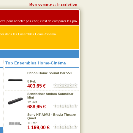
Mon compte
::
Inscription
exe pour acheter pas cher, c'est de comparer les prix !
er dans les Ensembles Home-Cinéma
Top Ensembles Home-Cinéma
Denon Home Sound Bar 550
8 Ref.
403,65 €
Sennheiser Ambeo Soundbar
Mini
12 Ref.
688,65 €
Sony HT-A9M2 - Bravia Theatre
Quad
11 Ref.
1 199,00 €