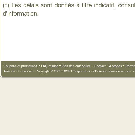
(*) Les délais sont donnés à titre indicatif, cons
d'information.
Coupons et promotions
::
FAQ et aide
::
Plan des catégories
::
Contact
::
A propos
::
Parten
Tous droits réservés. Copyright © 2003-2021 iComparateur / eComparateur® vous perme