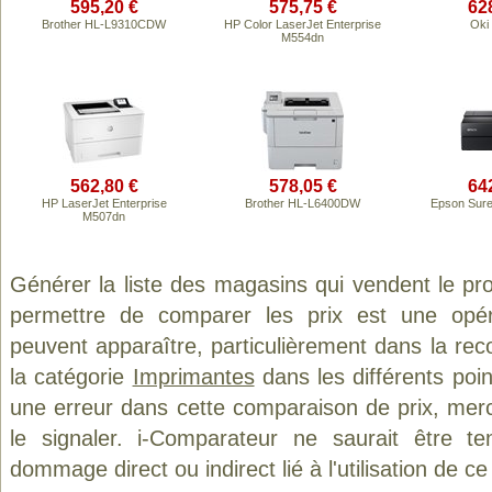
595,20 €
575,75 €
62
Brother HL-L9310CDW
HP Color LaserJet Enterprise
Oki
M554dn
562,80 €
578,05 €
64
HP LaserJet Enterprise
Brother HL-L6400DW
Epson Sur
M507dn
Générer la liste des magasins qui vendent le pr
permettre de comparer les prix est une opér
peuvent apparaître, particulièrement dans la re
la catégorie
Imprimantes
dans les différents poi
une erreur dans cette comparaison de prix, mer
le signaler. i-Comparateur ne saurait être t
dommage direct ou indirect lié à l'utilisation de ce