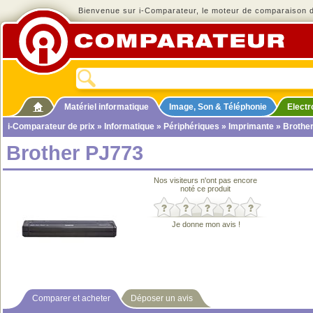
Bienvenue sur i-Comparateur, le moteur de comparaison de
Matériel informatique
Image, Son & Téléphonie
Elect
i-Comparateur de prix
»
Informatique
»
Périphériques
»
Imprimante
» Brothe
Brother PJ773
Nos visiteurs n'ont pas encore
noté ce produit
Je donne mon avis !
Comparer et acheter
Déposer un avis