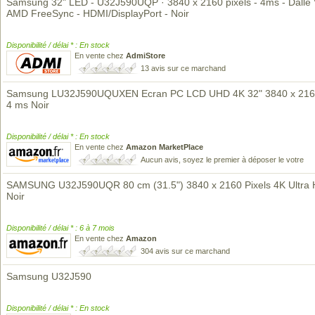
Samsung 32" LED - U32J590UQP · 3840 x 2160 pixels - 4ms - Dalle 
AMD FreeSync - HDMI/DisplayPort - Noir
Disponibilité / délai * : En stock
En vente chez
AdmiStore
13 avis sur ce marchand
Samsung LU32J590UQUXEN Ecran PC LCD UHD 4K 32" 3840 x 2160
4 ms Noir
Disponibilité / délai * : En stock
En vente chez
Amazon MarketPlace
Aucun avis, soyez le premier à déposer le votre
SAMSUNG U32J590UQR 80 cm (31.5") 3840 x 2160 Pixels 4K Ultra
Noir
Disponibilité / délai * : 6 à 7 mois
En vente chez
Amazon
304 avis sur ce marchand
Samsung U32J590
Disponibilité / délai * : En stock