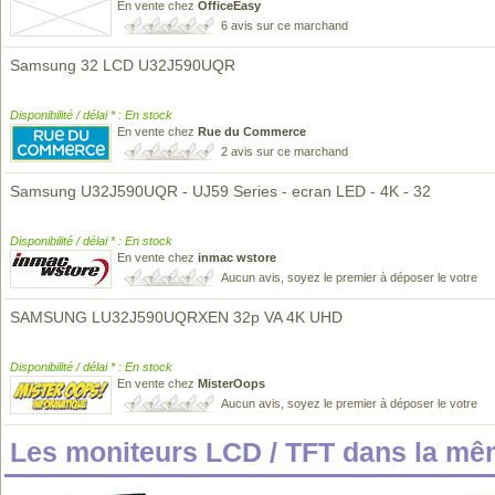
En vente chez
OfficeEasy
6 avis sur ce marchand
Samsung 32 LCD U32J590UQR
Disponibilité / délai * : En stock
En vente chez
Rue du Commerce
2 avis sur ce marchand
Samsung U32J590UQR - UJ59 Series - ecran LED - 4K - 32
Disponibilité / délai * : En stock
En vente chez
inmac wstore
Aucun avis, soyez le premier à déposer le votre
SAMSUNG LU32J590UQRXEN 32p VA 4K UHD
Disponibilité / délai * : En stock
En vente chez
MisterOops
Aucun avis, soyez le premier à déposer le votre
Les moniteurs LCD / TFT dans la m