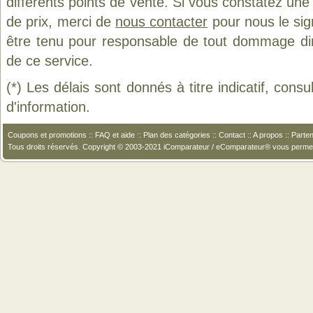
différents points de vente. Si vous constatez un
de prix, merci de
nous contacter
pour nous le sig
être tenu pour responsable de tout dommage direct
de ce service.
(*) Les délais sont donnés à titre indicatif, cons
d'information.
Coupons et promotions
::
FAQ et aide
::
Plan des catégories
::
Contact
::
A propos
::
Parten
Tous droits réservés. Copyright © 2003-2021 iComparateur / eComparateur® vous perme