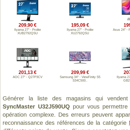
209,90 €
195,09 €
19
IIyama 27" - Prolite
IIyama 27" - Prolite
Asus 24" -
XUB2792QSU
XU2792QSU
201,13 €
209,99 €
20
AOC 27" - Q27P3CV
Samsung 34" - ViewFinity S5
IIyama 2
S34C500..
GB2
Générer la liste des magasins qui vendent
SyncMaster U32J590UQ
pour vous permettre 
opération complexe. Des erreurs peuvent appara
reconnaissance des références de la catégorie