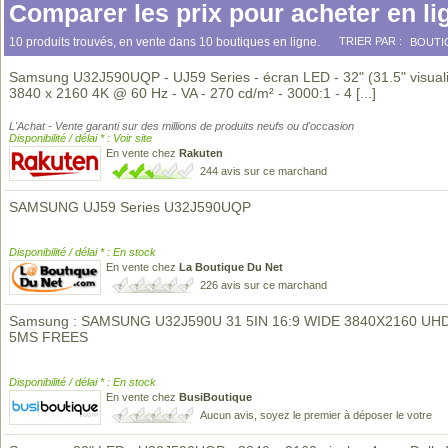
Comparer les prix pour acheter en li
10 produits trouvés, en vente dans 10 boutiques en ligne.
TRIER PAR :
BOUTI
Samsung U32J590UQP - UJ59 Series - écran LED - 32" (31.5" visuali
3840 x 2160 4K @ 60 Hz - VA - 270 cd/m² - 3000:1 - 4
[...]
L'Achat - Vente garanti sur des millions de produits neufs ou d'occasion
Disponibilité / délai * : Voir site
En vente chez
Rakuten
244 avis sur ce marchand
SAMSUNG UJ59 Series U32J590UQP
Disponibilité / délai * : En stock
En vente chez
La Boutique Du Net
226 avis sur ce marchand
Samsung : SAMSUNG U32J590U 31 5IN 16:9 WIDE 3840X2160 UHD
5MS FREES
Disponibilité / délai * : En stock
En vente chez
BusiBoutique
Aucun avis, soyez le premier à déposer le votre