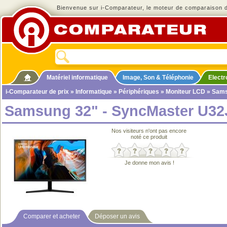
Bienvenue sur i-Comparateur, le moteur de comparaison de
Matériel informatique
Image, Son & Téléphonie
Elect
i-Comparateur de prix
»
Informatique
»
Périphériques
»
Moniteur LCD
» Sams
Samsung 32" - SyncMaster U3
Nos visiteurs n'ont pas encore
noté ce produit
Je donne mon avis !
Comparer et acheter
Déposer un avis