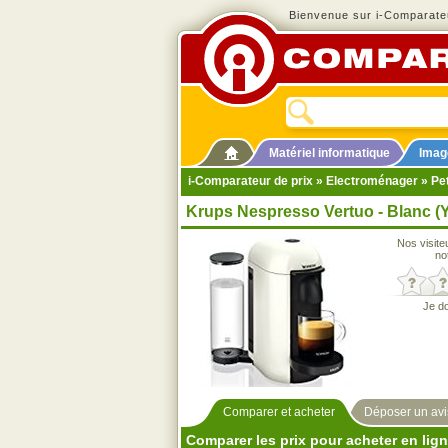
Bienvenue sur i-Comparateu
Matériel informatique
Imag
i-Comparateur de prix
»
Electroménager
»
Pet
Krups Nespresso Vertuo - Blanc (
Nos visite
no
Je d
Comparer et acheter
Déposer un avi
Comparer les prix pour acheter en lig