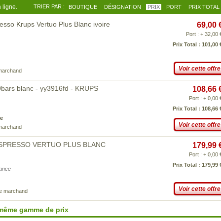
 ligne.
TRIER PAR :
BOUTIQUE
DÉSIGNATION
PRIX
PORT
PRIX TOTAL
sso Krups Vertuo Plus Blanc ivoire
69,00 
Port : + 32,00 
Prix Total : 101,00 
Voir cette offre
 marchand
9bars blanc - yy3916fd - KRUPS
108,66 
Port : + 0,00 
Prix Total : 108,66 
e
Voir cette offre
 marchand
s NESPRESSO VERTUO PLUS BLANC
179,99 
Port : + 0,00 
Prix Total : 179,99 
iance
Voir cette offre
ce marchand
 même gamme de prix