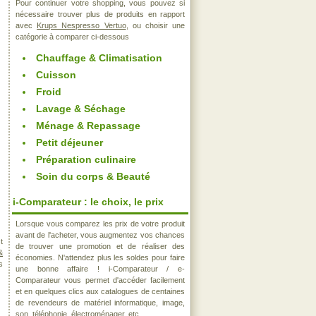
Pour continuer votre shopping, vous pouvez si
nécessaire trouver plus de produits en rapport
avec
Krups Nespresso Vertuo
, ou choisir une
catégorie à comparer ci-dessous
Chauffage & Climatisation
Cuisson
Froid
Lavage & Séchage
Ménage & Repassage
Petit déjeuner
Préparation culinaire
Soin du corps & Beauté
i-Comparateur : le choix, le prix
Lorsque vous comparez les prix de votre produit
avant de l'acheter, vous augmentez vos chances
t
de trouver une promotion et de réaliser des
&
économies. N'attendez plus les soldes pour faire
s
une bonne affaire ! i-Comparateur / e-
Comparateur vous permet d'accéder facilement
et en quelques clics aux catalogues de centaines
de revendeurs de matériel informatique, image,
son, téléphonie, électroménager, etc..