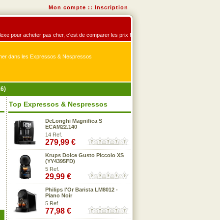
Mon compte
::
Inscription
lexe pour acheter pas cher, c'est de comparer les prix !
er dans les Expressos & Nespressos
6)
Top Expressos & Nespressos
DeLonghi Magnifica S
ECAM22.140
14 Ref.
279,99 €
Krups Dolce Gusto Piccolo XS
(YY4395FD)
5 Ref.
29,99 €
Philips l'Or Barista LM8012 -
Piano Noir
5 Ref.
77,98 €