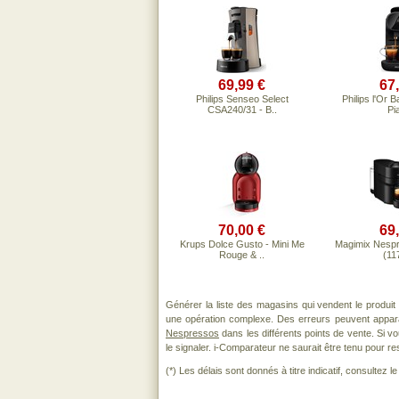
69,99 €
67
Philips Senseo Select
Philips l'Or 
CSA240/31 - B..
Pia
70,00 €
69
Krups Dolce Gusto - Mini Me
Magimix Nespr
Rouge & ..
(117
Générer la liste des magasins qui vendent le produi
une opération complexe. Des erreurs peuvent appara
Nespressos
dans les différents points de vente. Si 
le signaler. i-Comparateur ne saurait être tenu pour res
(*) Les délais sont donnés à titre indicatif, consultez 