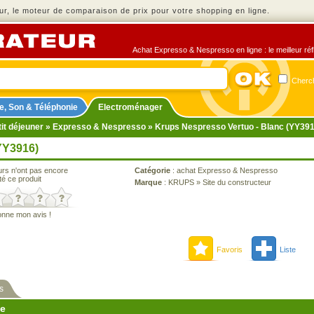
r, le moteur de comparaison de prix pour votre shopping en ligne.
Achat Expresso & Nespresso en ligne : le meilleur réf
Cherch
e, Son & Téléphonie
Electroménager
it déjeuner
»
Expresso & Nespresso
» Krups Nespresso Vertuo - Blanc (YY391
YY3916)
urs n'ont pas encore
Catégorie
:
achat Expresso & Nespresso
té ce produit
Marque
:
KRUPS
»
Site du constructeur
onne mon avis !
Favoris
Liste
s
ne