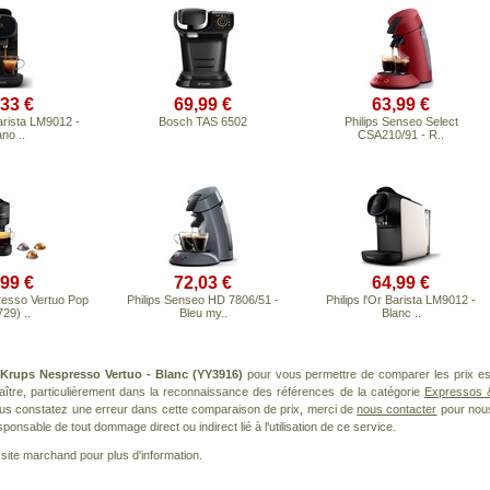
,33 €
69,99 €
63,99 €
Barista LM9012 -
Bosch TAS 6502
Philips Senseo Select
no ..
CSA210/91 - R..
,99 €
72,03 €
64,99 €
esso Vertuo Pop
Philips Senseo HD 7806/51 -
Philips l'Or Barista LM9012 -
29) ..
Bleu my..
Blanc ..
t
Krups Nespresso Vertuo - Blanc (YY3916)
pour vous permettre de comparer les prix es
ître, particulièrement dans la reconnaissance des références de la catégorie
Expressos 
vous constatez une erreur dans cette comparaison de prix, merci de
nous contacter
pour nou
ponsable de tout dommage direct ou indirect lié à l'utilisation de ce service.
le site marchand pour plus d'information.