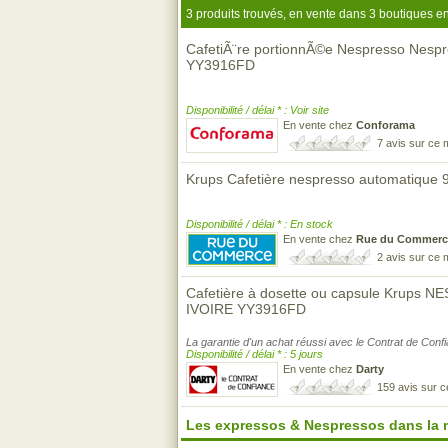
3 produits trouvés, en vente dans 3 boutiques en
CafetiÃ¨re portionnÃ©e Nespresso Nespre
YY3916FD
Disponibilité / délai * : Voir site
En vente chez
Conforama
7 avis sur ce
Krups Cafetière nespresso automatique 
Disponibilité / délai * : En stock
En vente chez
Rue du Commerc
2 avis sur ce
Cafetière à dosette ou capsule Krup
IVOIRE YY3916FD
La garantie d'un achat réussi avec le Contrat de Conf
Disponibilité / délai * : 5 jours
En vente chez
Darty
159 avis sur 
Les expressos & Nespressos dans la