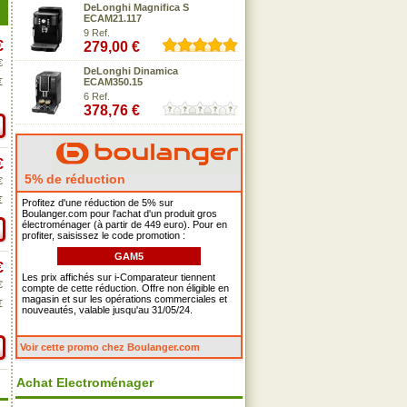
DeLonghi Magnifica S
ECAM21.117
9 Ref.
€
279,00 €
€
DeLonghi Dinamica
€
ECAM350.15
6 Ref.
378,76 €
€
5% de réduction
€
€
Profitez d'une réduction de 5% sur
Boulanger.com pour l'achat d'un produit gros
électroménager (à partir de 449 euro). Pour en
profiter, saisissez le code promotion :
GAM5
€
Les prix affichés sur i-Comparateur tiennent
€
compte de cette réduction. Offre non éligible en
magasin et sur les opérations commerciales et
€
nouveautés, valable jusqu'au 31/05/24.
Voir cette promo chez Boulanger.com
Achat Electroménager