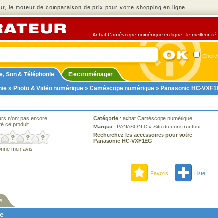
r, le moteur de comparaison de prix pour votre shopping en ligne.
Achat Caméscope numérique en ligne : le meilleur réfl
Cherch
e, Son & Téléphonie
Electroménager
nie
»
Photo & Vidéo numérique
»
Caméscope numérique
» Panasonic HC-VXF
urs n'ont pas encore
Catégorie
:
achat Caméscope numérique
té ce produit
Marque
:
PANASONIC
»
Site du constructeur
Recherchez les accessoires pour votre
Panasonic HC-VXF1EG
onne mon avis !
Favoris
Liste
s
ne