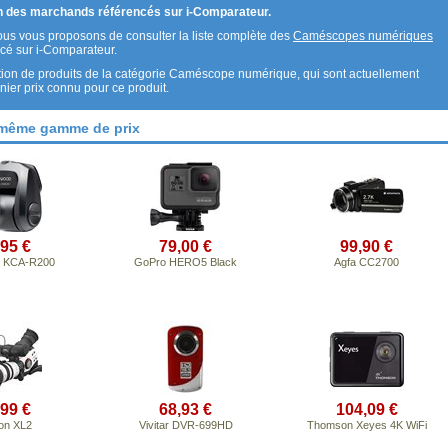
un des marchands référencés sur i-Comparateur.
nous vous proposons de consulter la liste complète des
Caméscopes numériques
cé sur i-Comparateur.
ion de produits de la catégorie Caméscope numérique, qui sont actuellement
er prix connu pour ce produit.
 même gamme de prix
,95 €
79,00 €
99,90 €
 KCA-R200
GoPro HERO5 Black
Agfa CC2700
,99 €
68,93 €
104,09 €
on XL2
Vivitar DVR-699HD
Thomson Xeyes 4K WiFi