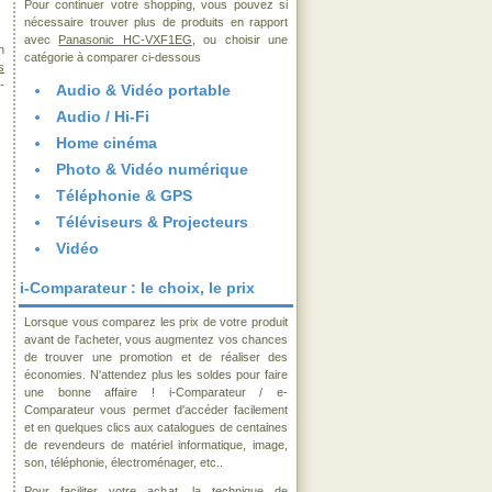
Pour continuer votre shopping, vous pouvez si
nécessaire trouver plus de produits en rapport
avec
Panasonic HC-VXF1EG
, ou choisir une
n
catégorie à comparer ci-dessous
s
-
Audio & Vidéo portable
Audio / Hi-Fi
Home cinéma
Photo & Vidéo numérique
Téléphonie & GPS
Téléviseurs & Projecteurs
Vidéo
i-Comparateur : le choix, le prix
Lorsque vous comparez les prix de votre produit
avant de l'acheter, vous augmentez vos chances
de trouver une promotion et de réaliser des
économies. N'attendez plus les soldes pour faire
une bonne affaire ! i-Comparateur / e-
Comparateur vous permet d'accéder facilement
et en quelques clics aux catalogues de centaines
de revendeurs de matériel informatique, image,
son, téléphonie, électroménager, etc..
Pour faciliter votre achat, la technique de