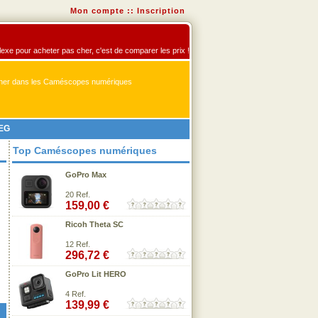
Mon compte
::
Inscription
exe pour acheter pas cher, c'est de comparer les prix !
er dans les Caméscopes numériques
1EG
Top Caméscopes numériques
GoPro Max
20 Ref.
159,00 €
Ricoh Theta SC
12 Ref.
296,72 €
GoPro Lit HERO
4 Ref.
139,99 €