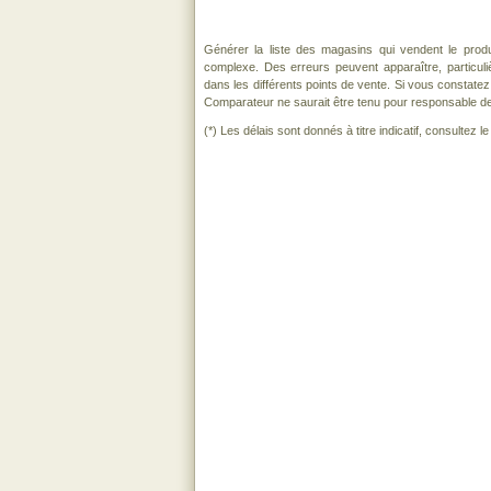
Générer la liste des magasins qui vendent le prod
complexe. Des erreurs peuvent apparaître, particu
dans les différents points de vente. Si vous constat
Comparateur ne saurait être tenu pour responsable de to
(*) Les délais sont donnés à titre indicatif, consultez 