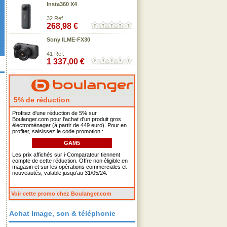
Insta360 X4
32 Ref.
268,98 €
Sony ILME-FX30
41 Ref.
1 337,00 €
5% de réduction
Profitez d'une réduction de 5% sur
Boulanger.com pour l'achat d'un produit gros
électroménager (à partir de 449 euro). Pour en
profiter, saisissez le code promotion :
GAM5
Les prix affichés sur i-Comparateur tiennent
compte de cette réduction. Offre non éligible en
magasin et sur les opérations commerciales et
nouveautés, valable jusqu'au 31/05/24.
Voir cette promo chez Boulanger.com
Achat Image, son & téléphonie