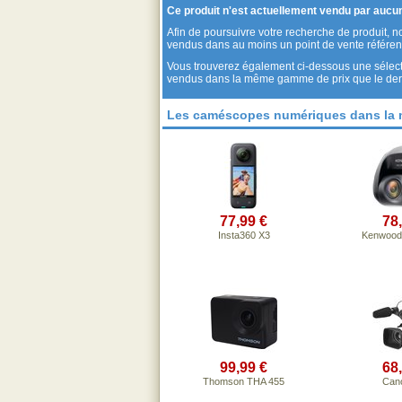
Ce produit n'est actuellement vendu par auc
Afin de poursuivre votre recherche de produit, 
vendus dans au moins un point de vente référen
Vous trouverez également ci-dessous une sélect
vendus dans la même gamme de prix que le derni
Les caméscopes numériques dans la
77,99 €
78
Insta360 X3
Kenwood
99,99 €
68
Thomson THA 455
Can