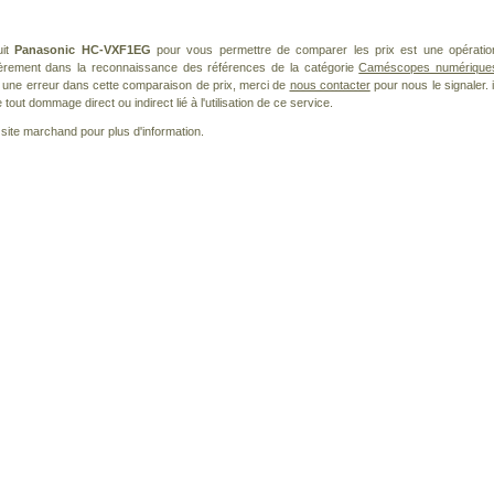
uit
Panasonic HC-VXF1EG
pour vous permettre de comparer les prix est une opératio
lièrement dans la reconnaissance des références de la catégorie
Caméscopes numérique
ez une erreur dans cette comparaison de prix, merci de
nous contacter
pour nous le signaler. i
ut dommage direct ou indirect lié à l'utilisation de ce service.
le site marchand pour plus d'information.