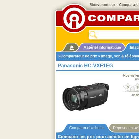
Bienvenue sur i-Comparateu
Matériel informatique
Imag
i-Comparateur de prix
»
Image, son & télépho
Panasonic HC-VXF1EG
Nos visite
no
Je d
Comparer et acheter
Déposer un avi
Comparer les prix pour acheter en lig