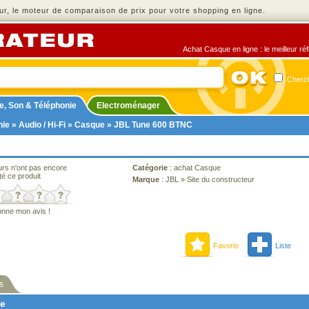
r, le moteur de comparaison de prix pour votre shopping en ligne.
Achat Casque en ligne : le meilleur ré
Cherch
e, Son & Téléphonie
Electroménager
nie
»
Audio / Hi-Fi
»
Casque
» JBL Tune 600 BTNC
urs n'ont pas encore
Catégorie
:
achat Casque
té ce produit
Marque
:
JBL
»
Site du constructeur
onne mon avis !
Favoris
Liste
s
ne