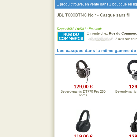
1 produit trouvé, en vente dans 1 boutique en li
JBL T600BTNC Noir - Casque sans fil
Disponibilité / délai * : En stock
En vente chez
Rue du Commerc
2 avis sur ce
Les casques dans la même gamme de 
129,00 €
129
Beyerdynamic DT770 Pro 250
Beyerdynamic
ohms
119,00 €
139