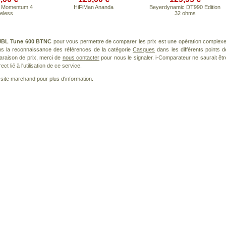
r Momentum 4
HiFiMan Ananda
Beyerdynamic DT990 Edition
eless
32 ohms
JBL Tune 600 BTNC
pour vous permettre de comparer les prix est une opération complexe
ans la reconnaissance des références de la catégorie
Casques
dans les différents points d
araison de prix, merci de
nous contacter
pour nous le signaler. i-Comparateur ne saurait êtr
 lié à l'utilisation de ce service.
le site marchand pour plus d'information.