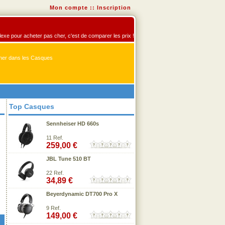
Mon compte
::
Inscription
flexe pour acheter pas cher, c'est de comparer les prix !
er dans les Casques
Top Casques
Sennheiser HD 660s
11 Ref.
259,00 €
JBL Tune 510 BT
22 Ref.
34,89 €
Beyerdynamic DT700 Pro X
9 Ref.
149,00 €