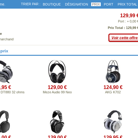
gne.
TRIER PAR :
BOUTIQUE
DÉSIGNATION
PRIX
PORT
PRIX TOTAL
129,99 
Port : + 0,00 
Prix Total : 129,99 
e
Voir cette offre
 marchand
prix
,95 €
129,00 €
124,90 €
 DT880 32 ohms
Meze Audio 99 Neo
AKG K702
,00 €
129,00 €
129,95 €