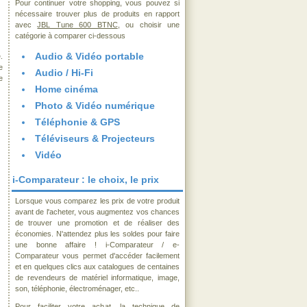
Pour continuer votre shopping, vous pouvez si
nécessaire trouver plus de produits en rapport
avec
JBL Tune 600 BTNC
, ou choisir une
catégorie à comparer ci-dessous
Audio & Vidéo portable
.
e
Audio / Hi-Fi
e
Home cinéma
Photo & Vidéo numérique
Téléphonie & GPS
Téléviseurs & Projecteurs
Vidéo
i-Comparateur : le choix, le prix
Lorsque vous comparez les prix de votre produit
avant de l'acheter, vous augmentez vos chances
de trouver une promotion et de réaliser des
économies. N'attendez plus les soldes pour faire
une bonne affaire ! i-Comparateur / e-
Comparateur vous permet d'accéder facilement
et en quelques clics aux catalogues de centaines
de revendeurs de matériel informatique, image,
son, téléphonie, électroménager, etc..
Pour faciliter votre achat, la technique de