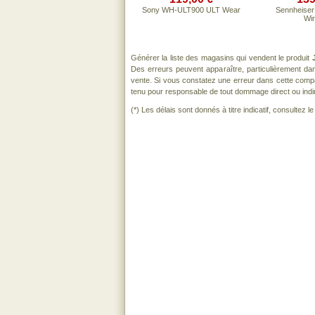
Sony WH-ULT900 ULT Wear
Sennheise
Wir
Générer la liste des magasins qui vendent le produit
Des erreurs peuvent apparaître, particulièrement d
vente. Si vous constatez une erreur dans cette comp
tenu pour responsable de tout dommage direct ou indirect
(*) Les délais sont donnés à titre indicatif, consultez 