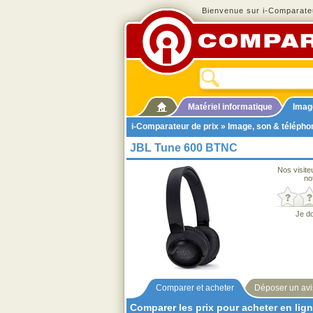
Bienvenue sur i-Comparateu
Matériel informatique
Imag
i-Comparateur de prix
»
Image, son & télépho
JBL Tune 600 BTNC
Nos visite
no
Je d
Comparer et acheter
Déposer un avi
Comparer les prix pour acheter en lig