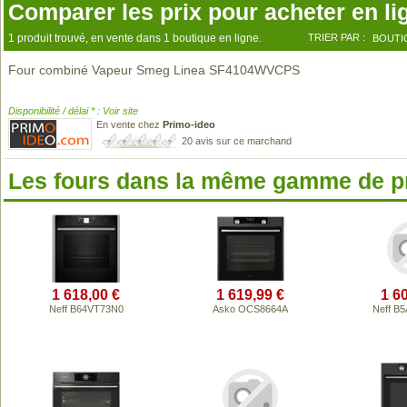
Comparer les prix pour acheter en li
1 produit trouvé, en vente dans 1 boutique en ligne.
TRIER PAR :
BOUTI
Four combiné Vapeur Smeg Linea SF4104WVCPS
Disponibilité / délai * : Voir site
En vente chez
Primo-ideo
20 avis sur ce marchand
Les fours dans la même gamme de p
1 618,00 €
1 619,99 €
1 6
Neff B64VT73N0
Asko OCS8664A
Neff B