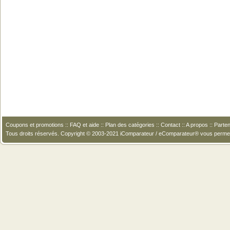
Coupons et promotions
::
FAQ et aide
::
Plan des catégories
::
Contact
::
A propos
::
Parten
Tous droits réservés. Copyright © 2003-2021 iComparateur / eComparateur® vous perme