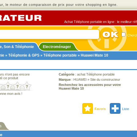
r, le moteur de comparaison de prix pour votre shopping en ligne.
Achat Téléphone portable en ligne : le meilleur ré
Cherch
e, Son & Téléphonie
Electroménager
nie
»
Téléphonie & GPS
»
Téléphone portable
» Huawei Mate 10
urs n'ont pas encore
Catégorie
:
achat Téléphone portable
té ce produit
Marque
:
HUAWEI
»
Site du constructeur
Recherchez les accessoires pour votre
Huawei Mate 10
onne mon avis !
Favoris
Liste
s
ne