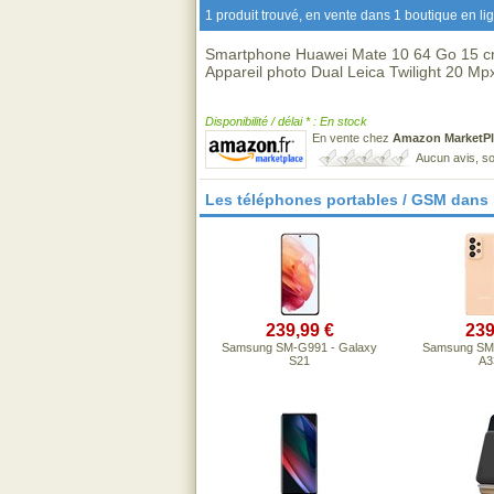
1 produit trouvé, en vente dans 1 boutique en li
Smartphone Huawei Mate 10 64 Go 15 cm 
Appareil photo Dual Leica Twilight 20 Mp
Disponibilité / délai * : En stock
En vente chez
Amazon MarketPl
Aucun avis, so
Les téléphones portables / GSM dans
239,99 €
239
Samsung SM-G991 - Galaxy
Samsung SM-
S21
A3