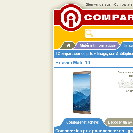
Bienvenue sur i-Comparateu
Matériel informatique
Imag
i-Comparateur de prix
»
Image, son & télépho
Huawei Mate 10
Nos visite
no
Je d
Comparer et acheter
Déposer un avi
Comparer les prix pour acheter en lig