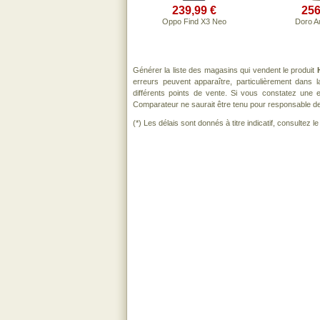
239,99 €
256
Oppo Find X3 Neo
Doro A
Générer la liste des magasins qui vendent le produit
erreurs peuvent apparaître, particulièrement dans
différents points de vente. Si vous constatez une
Comparateur ne saurait être tenu pour responsable de to
(*) Les délais sont donnés à titre indicatif, consultez 