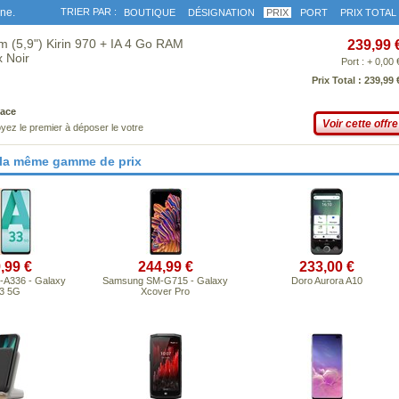
gne.
TRIER PAR :
BOUTIQUE
DÉSIGNATION
PRIX
PORT
PRIX TOTAL
(5,9") Kirin 970 + IA 4 Go RAM
239,99 
x Noir
Port : + 0,00 
Prix Total : 239,99 
ace
Voir cette offre
yez le premier à déposer le votre
 la même gamme de prix
,99 €
244,99 €
233,00 €
A336 - Galaxy
Samsung SM-G715 - Galaxy
Doro Aurora A10
3 5G
Xcover Pro