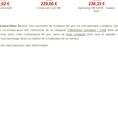
,02 €
229,00 €
238,33 €
urora A20
Crosscall Core M5
Samsung SM-G975 - Galaxy
S10+
Huawei Mate 10
pour vous permettre de comparer les prix est une opération complexe. De
 la reconnaissance des références de la catégorie
Téléphones portables / GSM
dans le
 erreur dans cette comparaison de prix, merci de
nous contacter
pour nous le signaler. i
ut dommage direct ou indirect lié à l'utilisation de ce service.
le site marchand pour plus d'information.