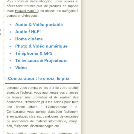
Pour continuer votre shopping, vous pouvez si
nécessaire trouver plus de produits en rapport
avec
Huawei Mate 10
, ou choisir une catégorie à
comparer ci-dessous
Audio & Vidéo portable
s
Audio / Hi-Fi
s
Home cinéma
-
Photo & Vidéo numérique
Téléphonie & GPS
Téléviseurs & Projecteurs
Vidéo
i-Comparateur : le choix, le prix
Lorsque vous comparez les prix de votre produit
avant de l'acheter, vous augmentez vos chances
de trouver une promotion et de réaliser des
économies. N'attendez plus les soldes pour faire
une bonne affaire ! i-Comparateur / e-
Comparateur vous permet d'accéder facilement
et en quelques clics aux catalogues de centaines
de revendeurs de matériel informatique, image,
son, téléphonie, électroménager, etc..
Pour faciliter votre achat, la technique de