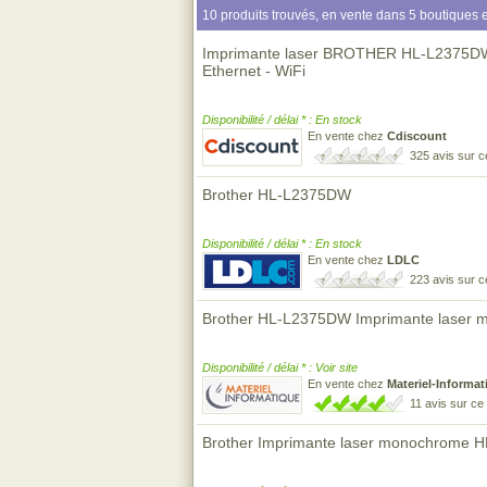
10 produits trouvés, en vente dans 5 boutiques e
Imprimante laser BROTHER HL-L2375DW 
Ethernet - WiFi
Disponibilité / délai * : En stock
En vente chez
Cdiscount
325 avis sur 
Brother HL-L2375DW
Disponibilité / délai * : En stock
En vente chez
LDLC
223 avis sur 
Brother HL-L2375DW Imprimante laser 
Disponibilité / délai * : Voir site
En vente chez
Materiel-Informat
11 avis sur c
Brother Imprimante laser monochrome 