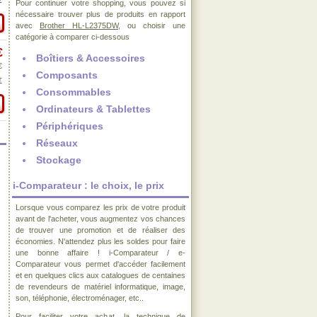
€
Pour continuer votre shopping, vous pouvez si
nécessaire trouver plus de produits en rapport
avec
Brother HL-L2375DW
, ou choisir une
catégorie à comparer ci-dessous
€
Boîtiers & Accessoires
€
Composants
€
Consommables
Ordinateurs & Tablettes
Périphériques
Réseaux
Stockage
i-Comparateur : le choix, le prix
Lorsque vous comparez les prix de votre produit
avant de l'acheter, vous augmentez vos chances
de trouver une promotion et de réaliser des
économies. N'attendez plus les soldes pour faire
une bonne affaire ! i-Comparateur / e-
Comparateur vous permet d'accéder facilement
et en quelques clics aux catalogues de centaines
de revendeurs de matériel informatique, image,
son, téléphonie, électroménager, etc..
Pour faciliter votre achat, la technique de