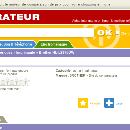
r, le moteur de comparaison de prix pour votre shopping en ligne.
Achat Imprimante en ligne : le meilleur ré
Cherch
e, Son & Téléphonie
Electroménager
ériques
»
Imprimante
» Brother HL-L2375DW
urs n'ont pas encore
Catégorie
:
achat Imprimante
té ce produit
Marque
:
BROTHER
»
Site du constructeur
onne mon avis !
Favoris
Liste
s
ne