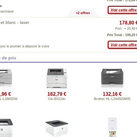
Prix Total : 172,86 
e
Voir cette offre
 marchand
+2 offres
t blanc - laser
178,80 
Port : + 20,40 
Prix Total : 199,20 
Voir cette offre
yez le premier à déposer le votre
 de prix
,96 €
162,79 €
132,16 €
HL-L2865DW
Oki B412dn
Brother HL-L2445DWRE