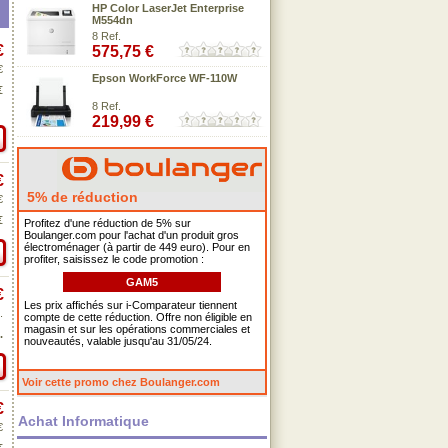
HP Color LaserJet Enterprise
M554dn
8 Ref.
€
575,75 €
€
Epson WorkForce WF-110W
€
8 Ref.
219,99 €
€
5% de réduction
€
€
Profitez d'une réduction de 5% sur
Boulanger.com pour l'achat d'un produit gros
électroménager (à partir de 449 euro). Pour en
profiter, saisissez le code promotion :
GAM5
€
Les prix affichés sur i-Comparateur tiennent
.
compte de cette réduction. Offre non éligible en
magasin et sur les opérations commerciales et
.
nouveautés, valable jusqu'au 31/05/24.
Voir cette promo chez Boulanger.com
€
Achat Informatique
€