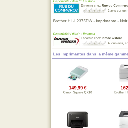
Disponibilité / délai * : En stock
En vente chez
Rue du Commerc
2 avis sur ce
Brother HL-L2375DW - imprimante - Noir e
Disponibilité / délai * : En stock
En vente chez
inmac wstore
Aucun avis, so
Les imprimantes dans la même gamme
149,99 €
162
Canon Square QX10
Brother 