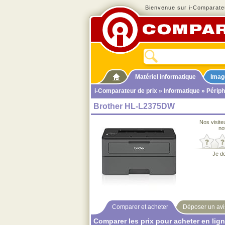
Bienvenue sur i-Comparateu
Matériel informatique
Imag
i-Comparateur de prix
»
Informatique
»
Périph
Brother HL-L2375DW
Nos visite
no
Je d
Comparer et acheter
Déposer un avi
Comparer les prix pour acheter en lig