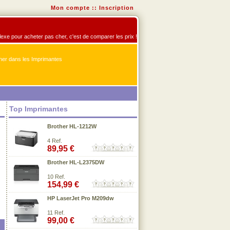
Mon compte
::
Inscription
flexe pour acheter pas cher, c'est de comparer les prix !
er dans les Imprimantes
Top Imprimantes
Brother HL-1212W
4 Ref.
89,95 €
Brother HL-L2375DW
10 Ref.
154,99 €
HP LaserJet Pro M209dw
11 Ref.
99,00 €