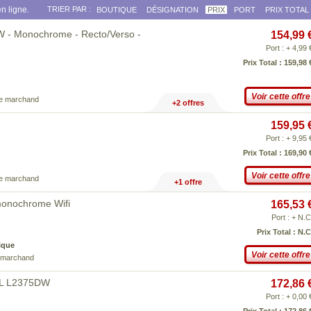
n ligne.
TRIER PAR :
BOUTIQUE
DÉSIGNATION
PRIX
PORT
PRIX TOTAL
- Monochrome - Recto/Verso -
154,99 
Port : + 4,99 
Prix Total : 159,98 
Voir cette offre
ce marchand
+2 offres
159,95 
Port : + 9,95 
Prix Total : 169,90 
Voir cette offre
ce marchand
+1 offre
monochrome Wifi
165,53 
Port : + N.C
Prix Total : N.C
ique
Voir cette offre
e marchand
HL L2375DW
172,86 
Port : + 0,00 