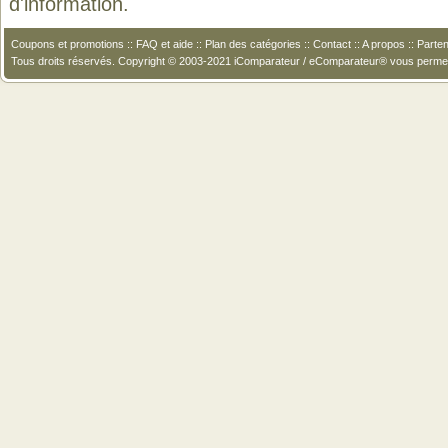
d'information.
Coupons et promotions
::
FAQ et aide
::
Plan des catégories
::
Contact
::
A propos
::
Parten
Tous droits réservés. Copyright © 2003-2021 iComparateur / eComparateur® vous perme