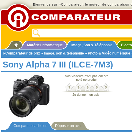
Bienvenue sur i-Comparateur, le moteur de comparaison de
Matériel informatique
Image, Son & Téléphonie
Elect
i-Comparateur de prix
»
Image, son & téléphonie
»
Photo & Vidéo numérique
Sony Alpha 7 III (ILCE-7M3)
Nos visiteurs n'ont pas encore
noté ce produit
Je donne mon avis !
Comparer et acheter
Déposer un avis