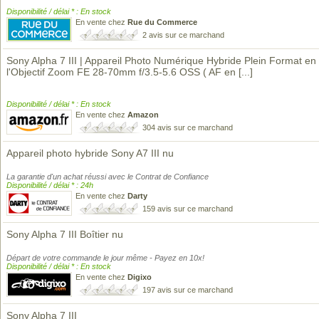
Disponibilité / délai * : En stock
En vente chez
Rue du Commerce
2 avis sur ce marchand
Sony Alpha 7 III | Appareil Photo Numérique Hybride Plein Format en 
l'Objectif Zoom FE 28-70mm f/3.5-5.6 OSS ( AF en
[...]
Disponibilité / délai * : En stock
En vente chez
Amazon
304 avis sur ce marchand
Appareil photo hybride Sony A7 III nu
La garantie d'un achat réussi avec le Contrat de Confiance
Disponibilité / délai * : 24h
En vente chez
Darty
159 avis sur ce marchand
Sony Alpha 7 III Boîtier nu
Départ de votre commande le jour même - Payez en 10x!
Disponibilité / délai * : En stock
En vente chez
Digixo
197 avis sur ce marchand
Sony Alpha 7 III