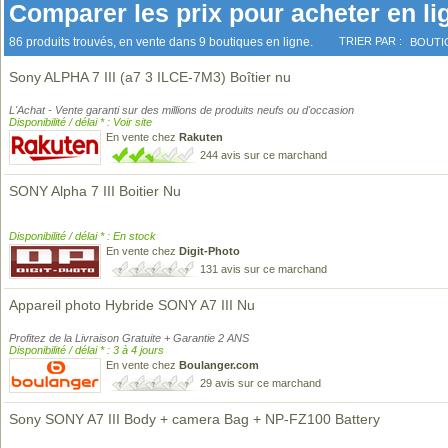
Comparer les prix pour acheter en li
86 produits trouvés, en vente dans 9 boutiques en ligne.
TRIER PAR :
BOUTI
Sony ALPHA 7 III (a7 3 ILCE-7M3) Boîtier nu
L'Achat - Vente garanti sur des millions de produits neufs ou d'occasion
Disponibilité / délai * : Voir site
En vente chez
Rakuten
244 avis sur ce marchand
SONY Alpha 7 III Boitier Nu
Disponibilité / délai * : En stock
En vente chez
Digit-Photo
131 avis sur ce marchand
Appareil photo Hybride SONY A7 III Nu
Profitez de la Livraison Gratuite + Garantie 2 ANS
Disponibilité / délai * : 3 à 4 jours
En vente chez
Boulanger.com
29 avis sur ce marchand
Sony SONY A7 III Body + camera Bag + NP-FZ100 Battery