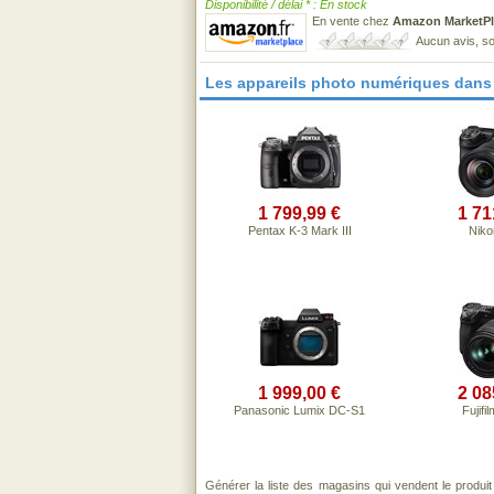
Disponibilité / délai * : En stock
En vente chez
Amazon MarketPl
Aucun avis, so
Les appareils photo numériques dans
1 799,99 €
1 71
Pentax K-3 Mark III
Nikon
1 999,00 €
2 08
Panasonic Lumix DC-S1
Fujifi
Générer la liste des magasins qui vendent le produi