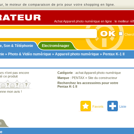
r, le moteur de comparaison de prix pour votre shopping en ligne.
Achat Appareil photo numérique en ligne : le meilleur ré
Cherch
e, Son & Téléphonie
Electroménager
nie
»
Photo & Vidéo numérique
»
Appareil photo numérique
» Pentax K-1 II
urs n'ont pas encore
Catégorie
:
achat Appareil photo numérique
té ce produit
Marque
:
PENTAX
»
Site du constructeur
Recherchez les accessoires pour votre
Pentax K-1 II
onne mon avis !
Favoris
Liste
s
ne