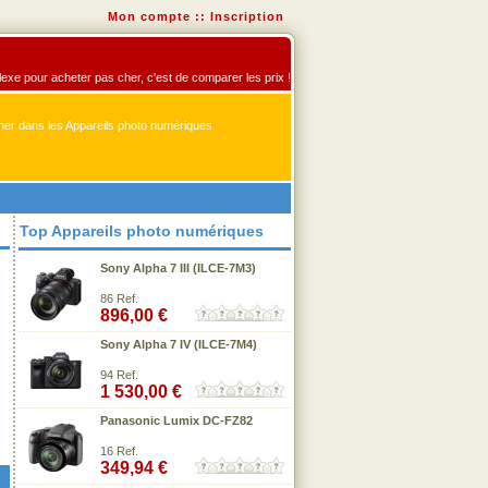
Mon compte
::
Inscription
flexe pour acheter pas cher, c'est de comparer les prix !
er dans les Appareils photo numériques
Top Appareils photo numériques
Sony Alpha 7 III (ILCE-7M3)
86 Ref.
896,00 €
Sony Alpha 7 IV (ILCE-7M4)
94 Ref.
1 530,00 €
Panasonic Lumix DC-FZ82
16 Ref.
349,94 €