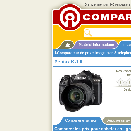
Bienvenue sur i-Comparateu
Matériel informatique
Imag
i-Comparateur de prix
»
Image, son & télépho
Pentax K-1 II
Nos visite
no
Je d
Comparer et acheter
Déposer un avi
Comparer les prix pour acheter en lig