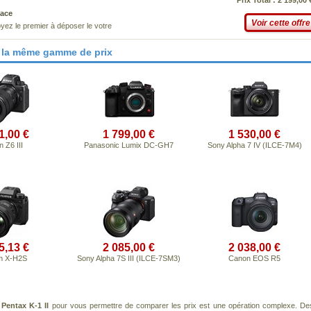
Prix Total : 2 199,00 
ace
Voir cette offre
yez le premier à déposer le votre
 la même gamme de prix
1,00 €
1 799,00 €
1 530,00 €
 Z6 III
Panasonic Lumix DC-GH7
Sony Alpha 7 IV (ILCE-7M4)
5,13 €
2 085,00 €
2 038,00 €
lm X-H2S
Sony Alpha 7S III (ILCE-7SM3)
Canon EOS R5
t
Pentax K-1 II
pour vous permettre de comparer les prix est une opération complexe. De