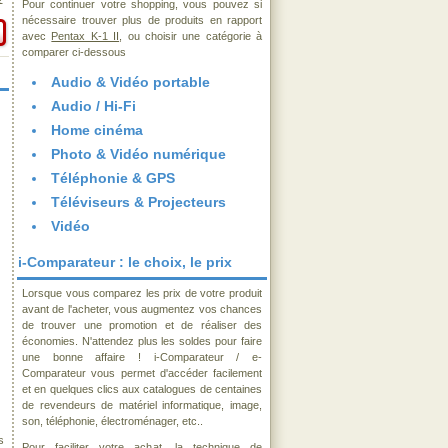
€
Pour continuer votre shopping, vous pouvez si
nécessaire trouver plus de produits en rapport
avec
Pentax K-1 II
, ou choisir une catégorie à
comparer ci-dessous
Audio & Vidéo portable
Audio / Hi-Fi
Home cinéma
Photo & Vidéo numérique
Téléphonie & GPS
Téléviseurs & Projecteurs
Vidéo
i-Comparateur : le choix, le prix
Lorsque vous comparez les prix de votre produit
avant de l'acheter, vous augmentez vos chances
de trouver une promotion et de réaliser des
économies. N'attendez plus les soldes pour faire
une bonne affaire ! i-Comparateur / e-
Comparateur vous permet d'accéder facilement
et en quelques clics aux catalogues de centaines
de revendeurs de matériel informatique, image,
son, téléphonie, électroménager, etc..
s
Pour faciliter votre achat, la technique de