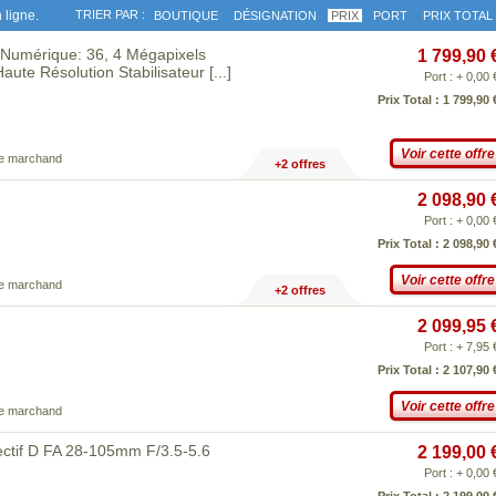
 ligne.
TRIER PAR :
BOUTIQUE
DÉSIGNATION
PRIX
PORT
PRIX TOTAL
x Numérique: 36, 4 Mégapixels
1 799,90 
aute Résolution Stabilisateur
[...]
Port : + 0,00 
Prix Total : 1 799,90 
Voir cette offre
ce marchand
+2 offres
2 098,90 
Port : + 0,00 
Prix Total : 2 098,90 
Voir cette offre
ce marchand
+2 offres
2 099,95 
Port : + 7,95 
Prix Total : 2 107,90 
Voir cette offre
ce marchand
ectif D FA 28-105mm F/3.5-5.6
2 199,00 
Port : + 0,00 