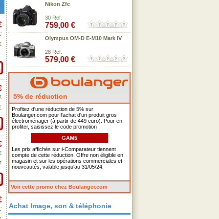
Nikon Zfc
30 Ref.
€
759,00 €
€
Olympus OM-D E-M10 Mark IV
€
28 Ref.
579,00 €
€
5% de réduction
€
€
Profitez d'une réduction de 5% sur
Boulanger.com pour l'achat d'un produit gros
électroménager (à partir de 449 euro). Pour en
profiter, saisissez le code promotion :
GAM5
€
Les prix affichés sur i-Comparateur tiennent
€
compte de cette réduction. Offre non éligible en
magasin et sur les opérations commerciales et
€
nouveautés, valable jusqu'au 31/05/24.
Voir cette promo chez Boulanger.com
€
Achat Image, son & téléphonie
€