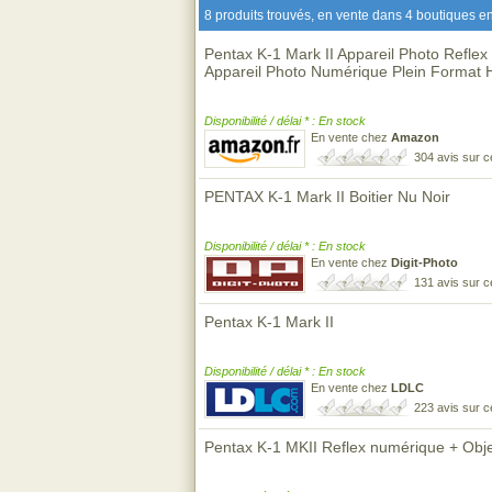
8 produits trouvés, en vente dans 4 boutiques en
Pentax K-1 Mark II Appareil Photo Refle
Appareil Photo Numérique Plein Format H
Disponibilité / délai * : En stock
En vente chez
Amazon
304 avis sur 
PENTAX K-1 Mark II Boitier Nu Noir
Disponibilité / délai * : En stock
En vente chez
Digit-Photo
131 avis sur 
Pentax K-1 Mark II
Disponibilité / délai * : En stock
En vente chez
LDLC
223 avis sur 
Pentax K-1 MKII Reflex numérique + Obj