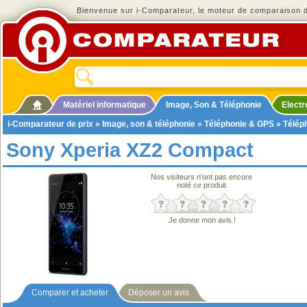
Bienvenue sur i-Comparateur, le moteur de comparaison de
Matériel informatique
Image, Son & Téléphonie
Elect
i-Comparateur de prix
»
Image, son & téléphonie
»
Téléphonie & GPS
»
Télép
Sony Xperia XZ2 Compact
Nos visiteurs n'ont pas encore
noté ce produit
Je donne mon avis !
Comparer et acheter
Déposer un avis