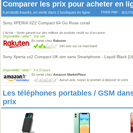
Comparer les prix pour acheter en li
6 produits trouvés, en vente dans 2 boutiques en ligne.
TRIER PAR :
BOUTI
Sony XPERIA XZ2 Compact 64 Go Rose corail
L'Achat - Vente garanti sur des millions de produits neufs ou d'occasion
Disponibilité / délai * : Voir site
En vente chez
Rakuten
244 avis sur ce marchand
Sony Xperia xz2 Compact UK sim sans Smartphone - Liquid Black [U
Disponibilité / délai * : 9 à 10 jours
En vente chez
Amazon MarketPlace
Aucun avis, soyez le premier à déposer le votre
Les téléphones portables / GSM da
prix