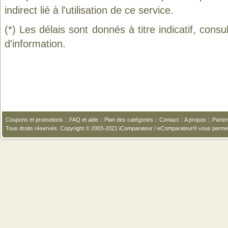
indirect lié à l'utilisation de ce service.
(*) Les délais sont donnés à titre indicatif, cons
d'information.
Coupons et promotions
::
FAQ et aide
::
Plan des catégories
::
Contact
::
A propos
::
Parten
Tous droits réservés. Copyright © 2003-2021 iComparateur / eComparateur® vous perme