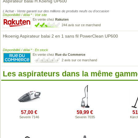
Aspirateur balai H.Koenig UP600
L'Achat - Vente garanti sur des millions de produits neufs ou d'occasion
Disponibilité / délai * : Voir site
En vente chez
Rakuten
244 avis sur ce marchand
Hkoenig Aspirateur balai 2 en 1 sans fil PowerClean UP600
Disponibilité / délai * : En stock
En vente chez
Rue du Commerce
2 avis sur ce marchand
Les aspirateurs dans la même gamme
57,00 €
59,99 €
51
Severin 7146
Severin 7035
Kärc