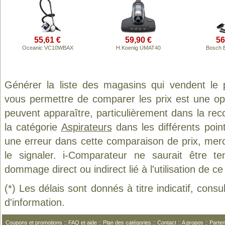
55,61 €
59,90 €
56
Oceanic VC10WBAX
H.Koenig UMAT40
Bosch 
Générer la liste des magasins qui vendent le 
vous permettre de comparer les prix est une op
peuvent apparaître, particulièrement dans la re
la catégorie
Aspirateurs
dans les différents poin
une erreur dans cette comparaison de prix, mer
le signaler. i-Comparateur ne saurait être t
dommage direct ou indirect lié à l'utilisation de ce
(*) Les délais sont donnés à titre indicatif, cons
d'information.
Coupons et promotions
::
FAQ et aide
::
Plan des catégories
::
Contact
::
A propos
::
Parten