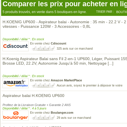
Comparer les prix pour acheter en li
5 produits trouvés, en vente dans 5 boutiques en ligne.
TRIER PAR :
BOUTI
H.KOENIG UP600 - Aspirateur balai - Autonomie : 35 min - 22.2 V - 2
vitesses - Puissance 120W - 3 Accessoires - 0,8L
Disponibilité / délai * : En stock
En vente chez
Cdiscount
325 avis sur ce marchand
H.Koenig Aspirateur Balai sans Fil 2-en-1 UP600, Léger, Puissant 15
Brosse LED, 22.2V, Autonomie Jusqu'à 50 min, Nettoyage
[...]
Disponibilité / délai * : En stock
En vente chez
Amazon MarketPlace
Aucun avis, soyez le premier à déposer le votre
Aspirateur balai H.KOENIG UP600
Profitez de la Livraison Gratuite + Garantie 2 ANS
Disponibilité / délai * : 4 à 5 jours
En vente chez
Boulanger.com
29 avis sur ce marchand