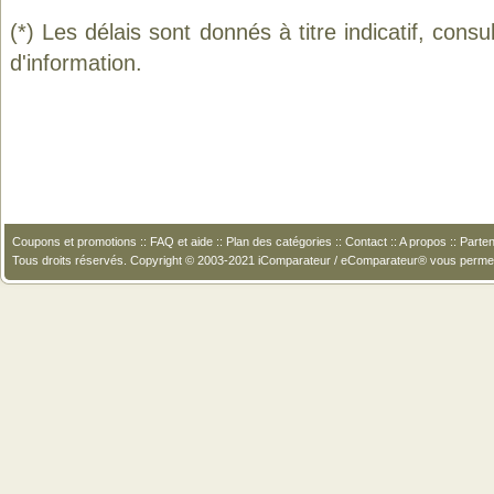
(*) Les délais sont donnés à titre indicatif, cons
d'information.
Coupons et promotions
::
FAQ et aide
::
Plan des catégories
::
Contact
::
A propos
::
Parten
Tous droits réservés. Copyright © 2003-2021 iComparateur / eComparateur® vous perme