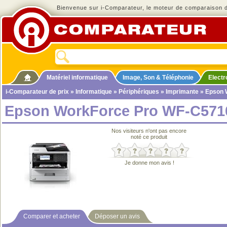
Bienvenue sur i-Comparateur, le moteur de comparaison de
Matériel informatique
Image, Son & Téléphonie
Elect
i-Comparateur de prix
»
Informatique
»
Périphériques
»
Imprimante
» Epson 
Epson WorkForce Pro WF-C57
Nos visiteurs n'ont pas encore
noté ce produit
Je donne mon avis !
Comparer et acheter
Déposer un avis