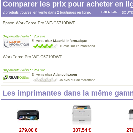
Comparer les prix pour acheter en li
2 produits trouvés, en vente dans 2 boutiques en ligne.
TRIER PAR :
BOUTI
Epson WorkForce Pro WF-C5710DWF
Disponibilité / délai * : Voir site
En vente chez
Materiel-Informatique
11 avis sur ce marchand
WorkForce Pro WF-C5710DWF
Disponibilité / délai * : Voir site
En vente chez
Atlanpolis.com
45 avis sur ce marchand
Les imprimantes dans la même gamm
279,00 €
307,54 €
27