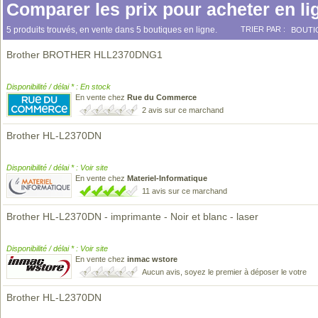
Comparer les prix pour acheter en li
5 produits trouvés, en vente dans 5 boutiques en ligne.
TRIER PAR :
BOUTI
Brother BROTHER HLL2370DNG1
Disponibilité / délai * : En stock
En vente chez
Rue du Commerce
2 avis sur ce marchand
Brother HL-L2370DN
Disponibilité / délai * : Voir site
En vente chez
Materiel-Informatique
11 avis sur ce marchand
Brother HL-L2370DN - imprimante - Noir et blanc - laser
Disponibilité / délai * : Voir site
En vente chez
inmac wstore
Aucun avis, soyez le premier à déposer le votre
Brother HL-L2370DN