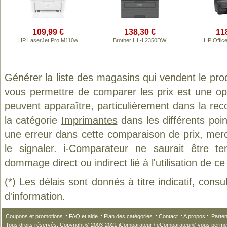
109,99 €
138,30 €
11
HP LaserJet Pro M110w
Brother HL-L2350DW
HP Offic
Générer la liste des magasins qui vendent le pro
vous permettre de comparer les prix est une op
peuvent apparaître, particulièrement dans la re
la catégorie
Imprimantes
dans les différents poi
une erreur dans cette comparaison de prix, mer
le signaler. i-Comparateur ne saurait être t
dommage direct ou indirect lié à l'utilisation de ce
(*) Les délais sont donnés à titre indicatif, cons
d'information.
Coupons et promotions
::
FAQ et aide
::
Plan des catégories
::
Contact
::
A propos
::
Parten
Tous droits réservés. Copyright © 2003-2021 iComparateur / eComparateur® vous perme