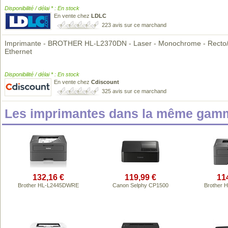
Disponibilité / délai * : En stock
En vente chez
LDLC
223 avis sur ce marchand
Imprimante - BROTHER HL-L2370DN - Laser - Monochrome - Recto/
Ethernet
Disponibilité / délai * : En stock
En vente chez
Cdiscount
325 avis sur ce marchand
Les imprimantes dans la même gamm
132,16 €
119,99 €
11
Brother HL-L2445DWRE
Canon Selphy CP1500
Brother 