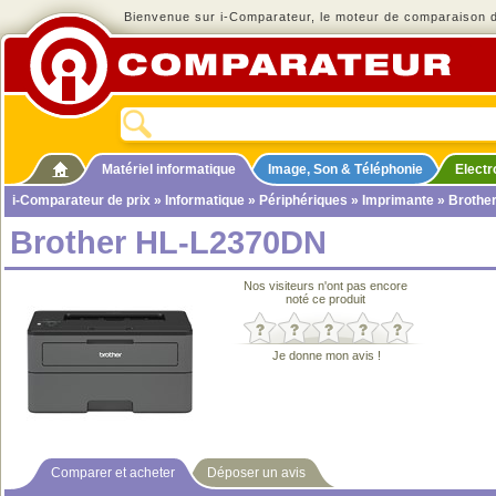
Bienvenue sur i-Comparateur, le moteur de comparaison de
Matériel informatique
Image, Son & Téléphonie
Elect
i-Comparateur de prix
»
Informatique
»
Périphériques
»
Imprimante
» Brothe
Brother HL-L2370DN
Nos visiteurs n'ont pas encore
noté ce produit
Je donne mon avis !
Comparer et acheter
Déposer un avis