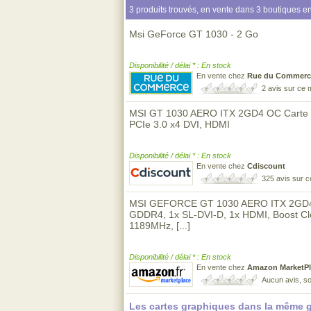
3 produits trouvés, en vente dans 3 boutiques en
Msi GeForce GT 1030 - 2 Go
Disponibilité / délai * : En stock
En vente chez
Rue du Commerc
2 avis sur ce
MSI GT 1030 AERO ITX 2GD4 OC Carte
PCIe 3.0 x4 DVI, HDMI
Disponibilité / délai * : En stock
En vente chez
Cdiscount
325 avis sur 
MSI GEFORCE GT 1030 AERO ITX 2GD4 
GDDR4, 1x SL-DVI-D, 1x HDMI, Boost C
1189MHz,
[...]
Disponibilité / délai * : En stock
En vente chez
Amazon MarketPl
Aucun avis, so
Les cartes graphiques dans la même 