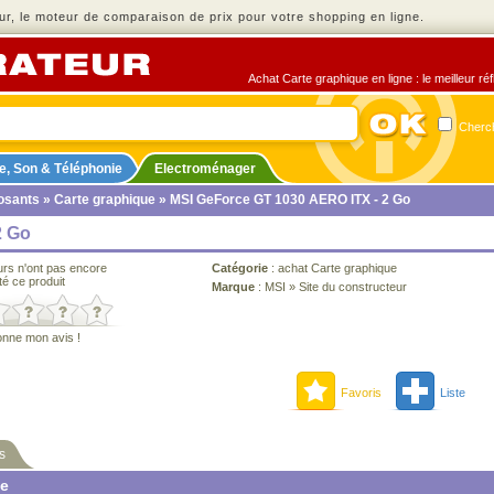
r, le moteur de comparaison de prix pour votre shopping en ligne.
Achat Carte graphique en ligne : le meilleur ré
Cherch
e, Son & Téléphonie
Electroménager
sants
»
Carte graphique
» MSI GeForce GT 1030 AERO ITX - 2 Go
2 Go
urs n'ont pas encore
Catégorie
:
achat Carte graphique
té ce produit
Marque
:
MSI
»
Site du constructeur
onne mon avis !
Favoris
Liste
s
ne