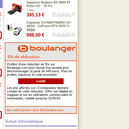
Sapphire Radeon RX 9060 XT
Pulse OC - 16 Go
7 Ref.
€
395,13 €
€
Gigabyte GV-N507TAERO OC-
€
16GD - GeForce RTX 5070 Ti -
16 Go
7 Ref.
998,00 €
€
€
5% de réduction
€
Profitez d'une réduction de 5% sur
Boulanger.com pour l'achat d'un produit gros
électroménager (à partir de 449 euro). Pour en
profiter, saisissez le code promotion :
GAM5
€
Les prix affichés sur i-Comparateur tiennent
.
compte de cette réduction. Offre non éligible en
magasin et sur les opérations commerciales et
.
nouveautés, valable jusqu'au 31/05/24.
Voir cette promo chez Boulanger.com
Achat Informatique