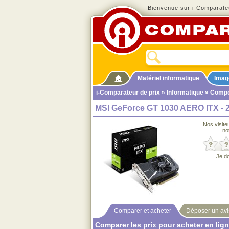
Bienvenue sur i-Comparateu
Matériel informatique
Imag
i-Comparateur de prix
»
Informatique
»
Compo
MSI GeForce GT 1030 AERO ITX - 
Nos visite
no
Je d
Comparer et acheter
Déposer un avi
Comparer les prix pour acheter en lig