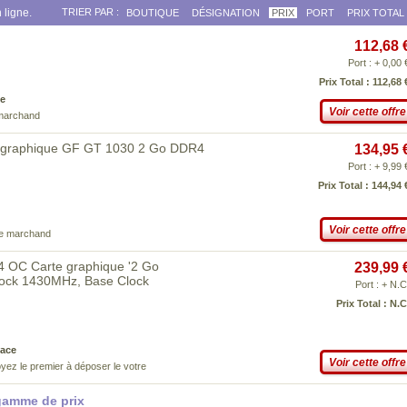
 ligne.
TRIER PAR :
BOUTIQUE
DÉSIGNATION
PRIX
PORT
PRIX TOTAL
112,68 
Port : + 0,00 
Prix Total : 112,68 
e
Voir cette offre
 marchand
 graphique GF GT 1030 2 Go DDR4
134,95 
Port : + 9,99 
Prix Total : 144,94 
Voir cette offre
ce marchand
OC Carte graphique '2 Go
239,99 
lock 1430MHz, Base Clock
Port : + N.C
Prix Total : N.C
ace
Voir cette offre
yez le premier à déposer le votre
gamme de prix