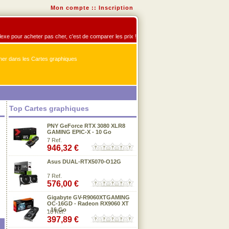
Mon compte
::
Inscription
flexe pour acheter pas cher, c'est de comparer les prix !
er dans les Cartes graphiques
Top Cartes graphiques
PNY GeForce RTX 3080 XLR8
GAMING EPIC-X - 10 Go
7 Ref.
946,32 €
Asus DUAL-RTX5070-O12G
7 Ref.
576,00 €
Gigabyte GV-R9060XTGAMING
OC-16GD - Radeon RX9060 XT
- 16 Go
10 Ref.
397,89 €