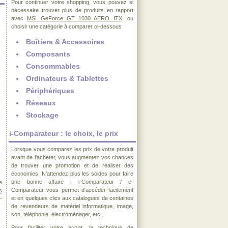
Pour continuer votre shopping, vous pouvez si
nécessaire trouver plus de produits en rapport
avec
MSI GeForce GT 1030 AERO ITX
, ou
choisir une catégorie à comparer ci-dessous
Boîtiers & Accessoires
Composants
Consommables
Ordinateurs & Tablettes
Périphériques
Réseaux
Stockage
i-Comparateur : le choix, le prix
Lorsque vous comparez les prix de votre produit
avant de l'acheter, vous augmentez vos chances
de trouver une promotion et de réaliser des
économies. N'attendez plus les soldes pour faire
une bonne affaire ! i-Comparateur / e-
e
Comparateur vous permet d'accéder facilement
s
et en quelques clics aux catalogues de centaines
-
de revendeurs de matériel informatique, image,
son, téléphonie, électroménager, etc..
Pour faciliter votre achat, la technique de