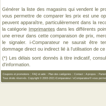
Générer la liste des magasins qui vendent le pr
vous permettre de comparer les prix est une op
peuvent apparaître, particulièrement dans la re
la catégorie
Imprimantes
dans les différents poi
une erreur dans cette comparaison de prix, mer
le signaler. i-Comparateur ne saurait être t
dommage direct ou indirect lié à l'utilisation de ce
(*) Les délais sont donnés à titre indicatif, cons
d'information.
Coupons et promotions
::
FAQ et aide
::
Plan des catégories
::
Contact
::
A propos
::
Parten
Tous droits réservés. Copyright © 2003-2021 iComparateur / eComparateur® vous perme