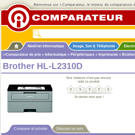
Bienvenue sur i-Comparateur, le moteur de comparaison de
Matériel informatique
Image, Son & Téléphonie
Elect
i-Comparateur de prix
»
Informatique
»
Périphériques
»
Imprimante
» Brothe
Brother HL-L2310D
Nos visiteurs n'ont pas encore
noté ce produit
Je donne mon avis !
Comparer et acheter
Déposer un avis