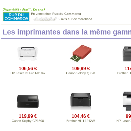
Disponibilité / délai * : En stock
En vente chez
Rue du Commerce
2 avis sur ce marchand
Les imprimantes dans la même gamm
106,56 €
109,99 €
11
HP LaserJet Pro M110w
Canon Selphy QX20
Brother 
119,99 €
104,46 €
99
Canon Selphy CP1500
Brother HL-L1242W
HP Laser