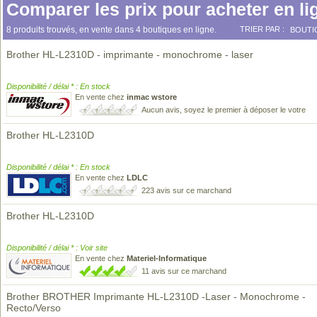
Comparer les prix pour acheter en li
8 produits trouvés, en vente dans 4 boutiques en ligne.
TRIER PAR :
BOUTI
Brother HL-L2310D - imprimante - monochrome - laser
Disponibilité / délai * : En stock
En vente chez
inmac wstore
Aucun avis, soyez le premier à déposer le votre
Brother HL-L2310D
Disponibilité / délai * : En stock
En vente chez
LDLC
223 avis sur ce marchand
Brother HL-L2310D
Disponibilité / délai * : Voir site
En vente chez
Materiel-Informatique
11 avis sur ce marchand
Brother BROTHER Imprimante HL-L2310D -Laser - Monochrome -
Recto/Verso