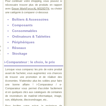
Pour continuer votre shopping, vous pouvez si
nécessaire trouver plus de produits en rapport
avec
Epson WorkForce AL-M320DTN
, ou choisir
une catégorie à comparer ci-dessous
Boîtiers & Accessoires
Composants
Consommables
Ordinateurs & Tablettes
Périphériques
n
Réseaux
s
Stockage
-
i-Comparateur : le choix, le prix
Lorsque vous comparez les prix de votre produit
avant de l'acheter, vous augmentez vos chances
de trouver une promotion et de réaliser des
économies. N'attendez plus les soldes pour faire
une bonne affaire ! i-Comparateur / e-
Comparateur vous permet d'accéder facilement
et en quelques clics aux catalogues de centaines
de revendeurs de matériel informatique, image,
son, téléphonie, électroménager, etc..
Pour faciliter votre achat, la technique de