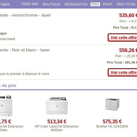
 ligne.
TRIER PAR :
BOUTIQUE
DÉSIGNATION
PRIX
PORT
PRIX TOTAL
nte - monochrome - laser
535,60 
Port : + N.C
Prix Total : N.C
ique
Voir cette offre
e marchand
e - Noir et blanc - laser
556,26 
Port : + 25,20 
Prix Total : 581,46 
Voir cette offre
yez le premier à déposer le votre
 de prix
,75 €
513,34 €
575,35 €
rJet Enterprise
HP Color LaserJet Enterprise
Brother HL-L6410DN
54dn
M455dn