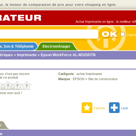
r, le moteur de comparaison de prix pour votre shopping en ligne.
Achat Imprimante en ligne : le meilleur ré
Cherch
e, Son & Téléphonie
Electroménager
ériques
»
Imprimante
» Epson WorkForce AL-M320DTN
urs n'ont pas encore
Catégorie
:
achat Imprimante
té ce produit
Marque
:
EPSON
»
Site du constructeur
onne mon avis !
Favoris
Liste
s
ne