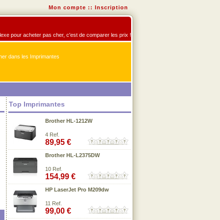
Mon compte
::
Inscription
flexe pour acheter pas cher, c'est de comparer les prix !
er dans les Imprimantes
Top Imprimantes
Brother HL-1212W
4 Ref.
89,95 €
Brother HL-L2375DW
10 Ref.
154,99 €
HP LaserJet Pro M209dw
11 Ref.
99,00 €