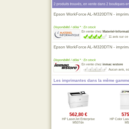
2 produits trouvés, en vente dans 2 boutiques en
Epson WorkForce AL-M320DTN - imprima
Disponibilité / délai * : En stock
En vente chez
Materiel-Informat
11 avis sur c
Epson WorkForce AL-M320DTN - imprimant
Disponibilité / délai * : En stock
En vente chez
inmac wstore
Aucun avis, so
Les imprimantes dans la même gamme
562,80 €
575
HP LaserJet Enterprise
HP Color Lase
M507dn
M5