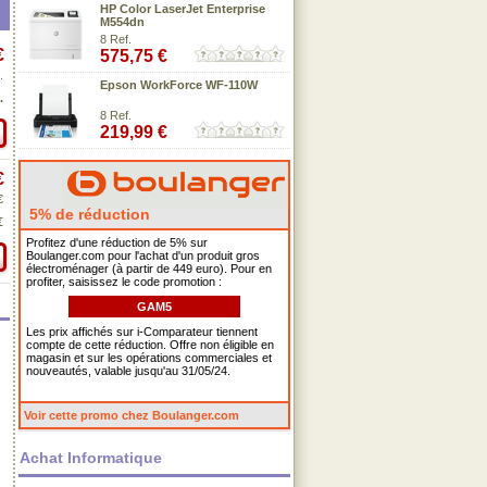
HP Color LaserJet Enterprise
M554dn
8 Ref.
€
575,75 €
.
Epson WorkForce WF-110W
.
8 Ref.
219,99 €
€
€
5% de réduction
€
Profitez d'une réduction de 5% sur
Boulanger.com pour l'achat d'un produit gros
électroménager (à partir de 449 euro). Pour en
profiter, saisissez le code promotion :
GAM5
Les prix affichés sur i-Comparateur tiennent
compte de cette réduction. Offre non éligible en
magasin et sur les opérations commerciales et
nouveautés, valable jusqu'au 31/05/24.
Voir cette promo chez Boulanger.com
Achat Informatique