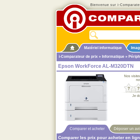
Bienvenue sur i-Comparateu
Matériel informatique
Imag
i-Comparateur de prix
»
Informatique
»
Périph
Epson WorkForce AL-M320DTN
Nos visite
no
Je d
Comparer et acheter
Déposer un avi
Comparer les prix pour acheter en lig