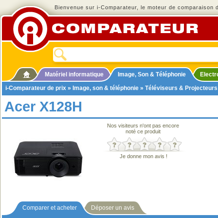
Bienvenue sur i-Comparateur, le moteur de comparaison de
Matériel informatique
Image, Son & Téléphonie
Elect
i-Comparateur de prix
»
Image, son & téléphonie
»
Téléviseurs & Projecteurs
Acer X128H
Nos visiteurs n'ont pas encore
noté ce produit
Je donne mon avis !
Comparer et acheter
Déposer un avis