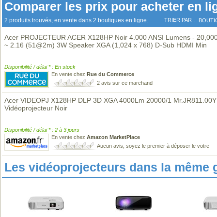
Comparer les prix pour acheter en li
2 produits trouvés, en vente dans 2 boutiques en ligne.
TRIER PAR :
BOUTI
Acer PROJECTEUR ACER X128HP Noir 4.000 ANSI Lumens - 20,000
~ 2.16 (51@2m) 3W Speaker XGA (1,024 x 768) D-Sub HDMI Min
Disponibilité / délai * : En stock
En vente chez
Rue du Commerce
2 avis sur ce marchand
Acer VIDEOPJ X128HP DLP 3D XGA 4000Lm 20000/1 Mr.JR811.00Y
Vidéoprojecteur Noir
Disponibilité / délai * : 2 à 3 jours
En vente chez
Amazon MarketPlace
Aucun avis, soyez le premier à déposer le votre
Les vidéoprojecteurs dans la même 