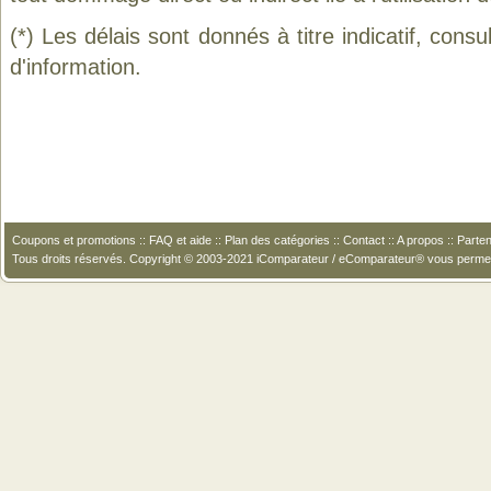
(*) Les délais sont donnés à titre indicatif, cons
d'information.
Coupons et promotions
::
FAQ et aide
::
Plan des catégories
::
Contact
::
A propos
::
Parten
Tous droits réservés. Copyright © 2003-2021 iComparateur / eComparateur® vous perme