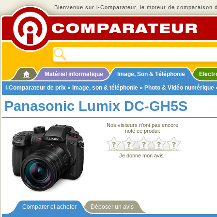
Bienvenue sur i-Comparateur, le moteur de comparaison de
Matériel informatique
Image, Son & Téléphonie
Elect
i-Comparateur de prix
»
Image, son & téléphonie
»
Photo & Vidéo numérique
Panasonic Lumix DC-GH5S
Nos visiteurs n'ont pas encore
noté ce produit
Je donne mon avis !
Comparer et acheter
Déposer un avis