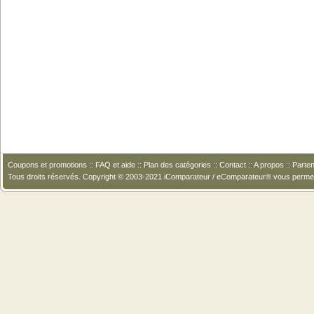
Coupons et promotions
::
FAQ et aide
::
Plan des catégories
::
Contact
::
A propos
::
Parten
Tous droits réservés. Copyright © 2003-2021 iComparateur / eComparateur® vous perme