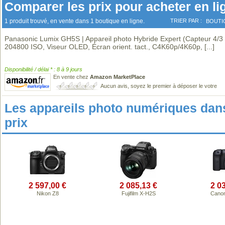
Comparer les prix pour acheter en li
1 produit trouvé, en vente dans 1 boutique en ligne.
TRIER PAR :
BOUTI
Panasonic Lumix GH5S | Appareil photo Hybride Expert (Capteur 4/3
204800 ISO, Viseur OLED, Écran orient. tact., C4K60p/4K60p,
[...]
Disponibilité / délai * : 8 à 9 jours
En vente chez
Amazon MarketPlace
Aucun avis, soyez le premier à déposer le votre
Les appareils photo numériques da
prix
2 597,00 €
2 085,13 €
2 0
Nikon Z8
Fujifilm X-H2S
Cano