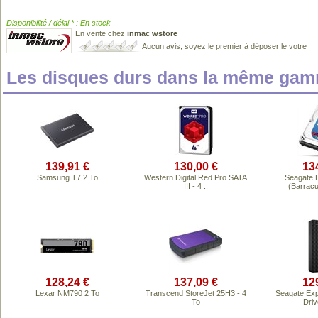
Disponibilité / délai * : En stock
En vente chez
inmac wstore
Aucun avis, soyez le premier à déposer le votre
Les disques durs dans la même gam
139,91 €
130,00 €
13
Samsung T7 2 To
Western Digital Red Pro SATA
Seagate 
III - 4 ..
(Barracu
128,24 €
137,09 €
12
Lexar NM790 2 To
Transcend StoreJet 25H3 - 4
Seagate Exp
To
Driv