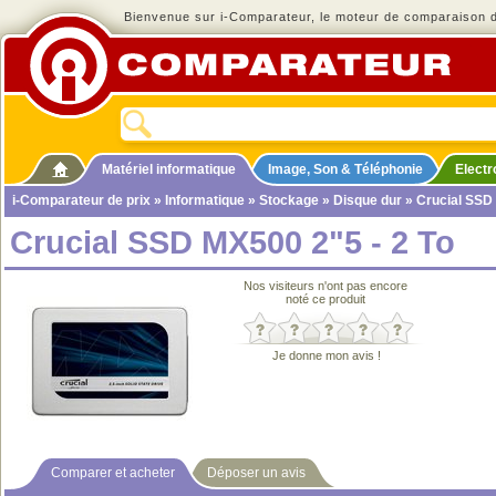
Bienvenue sur i-Comparateur, le moteur de comparaison de
Matériel informatique
Image, Son & Téléphonie
Elect
i-Comparateur de prix
»
Informatique
»
Stockage
»
Disque dur
» Crucial SSD 
Crucial SSD MX500 2"5 - 2 To
Nos visiteurs n'ont pas encore
noté ce produit
Je donne mon avis !
Comparer et acheter
Déposer un avis