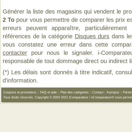
Générer la liste des magasins qui vendent le pr
2 To
pour vous permettre de comparer les prix e
erreurs peuvent apparaître, particulièremen
références de la catégorie
Disques durs
dans les
vous constatez une erreur dans cette compar
contacter
pour nous le signaler. i-Comparate
responsable de tout dommage direct ou indirect lié 
(*) Les délais sont donnés à titre indicatif, cons
d'information.
Coupons et promotions
::
FAQ et aide
::
Plan des catégories
::
Contact
::
A propos
::
Parten
Tous droits réservés. Copyright © 2003-2021 iComparateur / eComparateur® vous perme