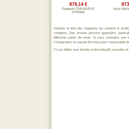
876,14 €
873
Gigabyte Z590 AORUS
Asus Maxi
XTREME
Générer la liste des magasins qui vendent le produ
complexe. Des erreurs peuvent apparaître, particu
différents points de vente. Si vous constatez une
Comparateur ne saurait être tenu pour responsable de to
(*) Les délais sont donnés à titre indicatif, consultez 