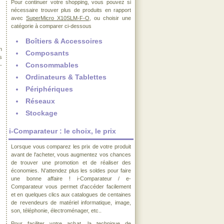
Pour continuer votre shopping, vous pouvez si
nécessaire trouver plus de produits en rapport
avec
SuperMicro X10SLM-F-O
, ou choisir une
catégorie à comparer ci-dessous
Boîtiers & Accessoires
n
Composants
s
Consommables
-
Ordinateurs & Tablettes
Périphériques
Réseaux
Stockage
i-Comparateur : le choix, le prix
Lorsque vous comparez les prix de votre produit
avant de l'acheter, vous augmentez vos chances
de trouver une promotion et de réaliser des
économies. N'attendez plus les soldes pour faire
une bonne affaire ! i-Comparateur / e-
Comparateur vous permet d'accéder facilement
et en quelques clics aux catalogues de centaines
de revendeurs de matériel informatique, image,
son, téléphonie, électroménager, etc..
Pour faciliter votre achat, la technique de