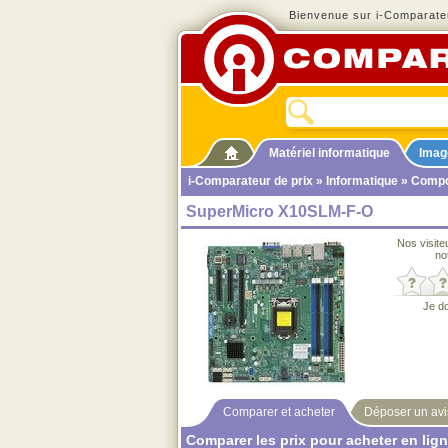
Bienvenue sur i-Comparateu
Matériel informatique
Imag
i-Comparateur de prix
»
Informatique
»
Compo
SuperMicro X10SLM-F-O
Nos visite
no
Je d
Comparer et acheter
Déposer un avi
Comparer les prix pour acheter en lig