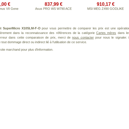
,00 €
837,99 €
910,17 €
mus VII Gene
Asus PRO WS W790 ACE
MSI MEG Z490 GODLIKE
it
SuperMicro X10SLM-F-O
pour vous permettre de comparer les prix est une opératio
lièrement dans la reconnaissance des références de la catégorie
Cartes mères
dans le
 erreur dans cette comparaison de prix, merci de
nous contacter
pour nous le signaler. i
ut dommage direct ou indirect lié à l'utilisation de ce service.
le site marchand pour plus d'information.