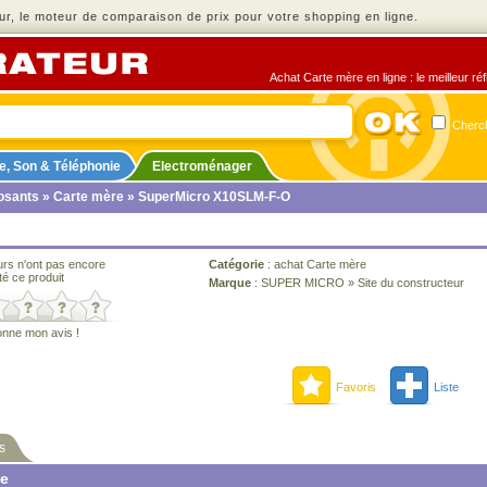
r, le moteur de comparaison de prix pour votre shopping en ligne.
Achat Carte mère en ligne : le meilleur ré
Cherch
e, Son & Téléphonie
Electroménager
sants
»
Carte mère
» SuperMicro X10SLM-F-O
urs n'ont pas encore
Catégorie
:
achat Carte mère
té ce produit
Marque
:
SUPER MICRO
»
Site du constructeur
onne mon avis !
Favoris
Liste
s
ne