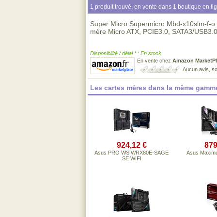
1 produit trouvé, en vente dans 1 boutique en li
Super Micro Supermicro Mbd-x10slm-f-o 
mère Micro ATX, PCIE3.0, SATA3/USB3.
Disponibilité / délai * : En stock
En vente chez
Amazon MarketPl
Aucun avis, so
Les cartes mères dans la même gamme
924,12 €
879
Asus PRO WS WRX80E-SAGE
Asus Maximu
SE WIFI