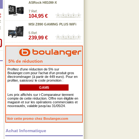
ASRock H810M-X
7 Ref.
€
104,95 €
€
MSI Z890 GAMING PLUS WiFi
€
5 Ref.
239,99 €
5% de réduction
Profitez d'une réduction de 5% sur
Boulanger.com pour l'achat d'un produit gros
électroménager (à partir de 449 euro). Pour en
profiter, saisissez le code promotion :
GAM5
Les prix affichés sur i-Comparateur tiennent
compte de cette réduction. Offre non éligible en
magasin et sur les opérations commerciales et
nouveautés, valable jusqu'au 31/05/24.
Voir cette promo chez Boulanger.com
Achat Informatique