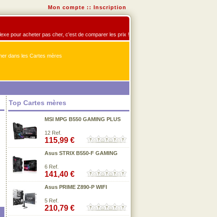
Mon compte
::
Inscription
flexe pour acheter pas cher, c'est de comparer les prix !
er dans les Cartes mères
Top Cartes mères
MSI MPG B550 GAMING PLUS
12 Ref.
115,99 €
Asus STRIX B550-F GAMING
6 Ref.
141,40 €
Asus PRIME Z890-P WIFI
5 Ref.
210,79 €