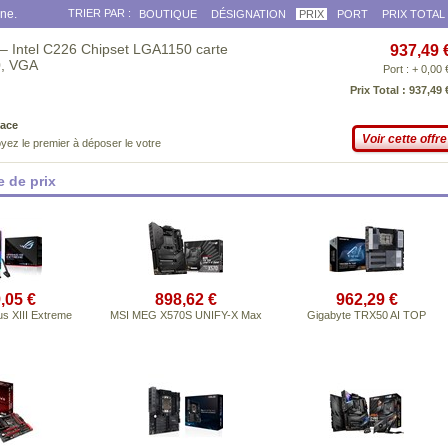
gne.
TRIER PAR :
BOUTIQUE
DÉSIGNATION
PRIX
PORT
PRIX TOTAL
– Intel C226 Chipset LGA1150 carte
937,49 
0, VGA
Port : + 0,00 
Prix Total : 937,49 
ace
Voir cette offre
yez le premier à déposer le votre
 de prix
,05 €
898,62 €
962,29 €
s XIII Extreme
MSI MEG X570S UNIFY-X Max
Gigabyte TRX50 AI TOP