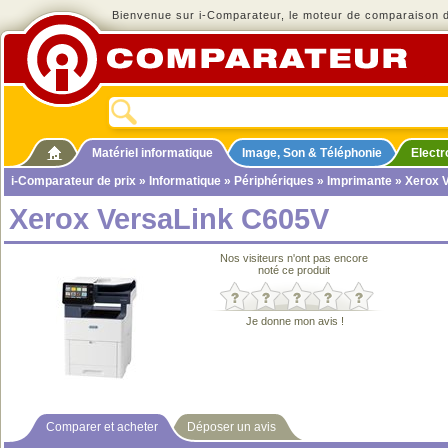
Bienvenue sur i-Comparateur, le moteur de comparaison de
Matériel informatique
Image, Son & Téléphonie
Elect
i-Comparateur de prix
»
Informatique
»
Périphériques
»
Imprimante
» Xerox 
Xerox VersaLink C605V
Nos visiteurs n'ont pas encore
noté ce produit
Je donne mon avis !
Comparer et acheter
Déposer un avis