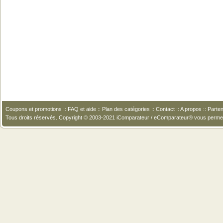
Coupons et promotions
::
FAQ et aide
::
Plan des catégories
::
Contact
::
A propos
::
Parten
Tous droits réservés. Copyright © 2003-2021 iComparateur / eComparateur® vous perme