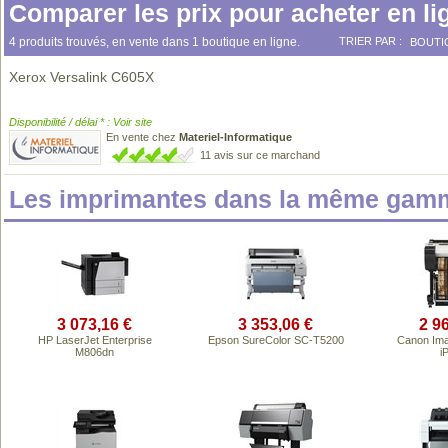
Comparer les prix pour acheter en li
4 produits trouvés, en vente dans 1 boutique en ligne.
TRIER PAR :
BOUTI
Xerox Versalink C605X
Disponibilité / délai * : Voir site
En vente chez
Materiel-Informatique
11 avis sur ce marchand
Les imprimantes dans la même gamm
3 073,16 €
3 353,06 €
2 9
HP LaserJet Enterprise
Epson SureColor SC-T5200
Canon I
M806dn
i