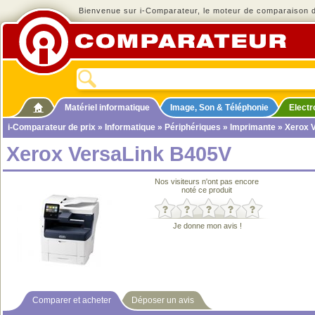
Bienvenue sur i-Comparateur, le moteur de comparaison de
Matériel informatique
Image, Son & Téléphonie
Elect
i-Comparateur de prix
»
Informatique
»
Périphériques
»
Imprimante
» Xerox 
Xerox VersaLink B405V
Nos visiteurs n'ont pas encore
noté ce produit
Je donne mon avis !
Comparer et acheter
Déposer un avis