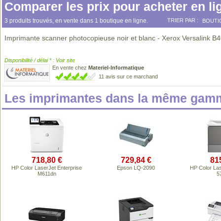
Comparer les prix pour acheter en li
3 produits trouvés, en vente dans 1 boutique en ligne.
TRIER PAR :
BOUTI
Imprimante scanner photocopieuse noir et blanc - Xerox Versalink 
Disponibilité / délai * : Voir site
En vente chez
Materiel-Informatique
11 avis sur ce marchand
Les imprimantes dans la même gamm
718,80 €
729,84 €
81
HP Color LaserJet Enterprise
Epson LQ-2090
HP Color Las
M611dn
5