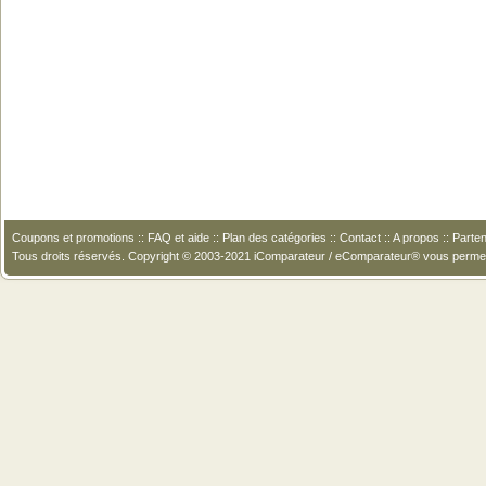
Coupons et promotions
::
FAQ et aide
::
Plan des catégories
::
Contact
::
A propos
::
Parten
Tous droits réservés. Copyright © 2003-2021 iComparateur / eComparateur® vous perme