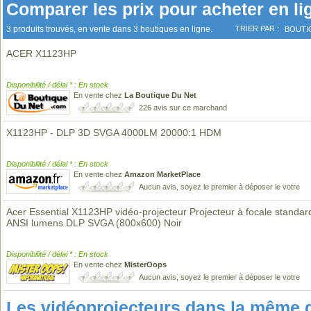
Comparer les prix pour acheter en li
3 produits trouvés, en vente dans 3 boutiques en ligne.
TRIER PAR :
BOUTI
ACER X1123HP
Disponibilité / délai * : En stock
En vente chez
La Boutique Du Net
226 avis sur ce marchand
X1123HP - DLP 3D SVGA 4000LM 20000:1 HDM
Disponibilité / délai * : En stock
En vente chez
Amazon MarketPlace
Aucun avis, soyez le premier à déposer le votre
Acer Essential X1123HP vidéo-projecteur Projecteur à focale standa
ANSI lumens DLP SVGA (800x600) Noir
Disponibilité / délai * : En stock
En vente chez
MisterOops
Aucun avis, soyez le premier à déposer le votre
Les vidéoprojecteurs dans la même 