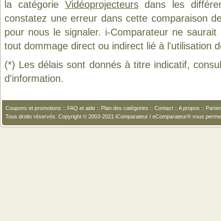
la catégorie
Vidéoprojecteurs
dans les différe
constatez une erreur dans cette comparaison de
pour nous le signaler. i-Comparateur ne saurait
tout dommage direct ou indirect lié à l'utilisation 
(*) Les délais sont donnés à titre indicatif, cons
d'information.
Coupons et promotions
::
FAQ et aide
::
Plan des catégories
::
Contact
::
A propos
::
Parten
Tous droits réservés. Copyright © 2003-2021 iComparateur / eComparateur® vous perme