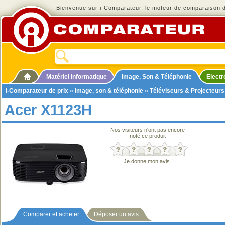
Bienvenue sur i-Comparateur, le moteur de comparaison de
Matériel informatique
Image, Son & Téléphonie
Elect
i-Comparateur de prix
»
Image, son & téléphonie
»
Téléviseurs & Projecteurs
Acer X1123H
Nos visiteurs n'ont pas encore
noté ce produit
Je donne mon avis !
Comparer et acheter
Déposer un avis