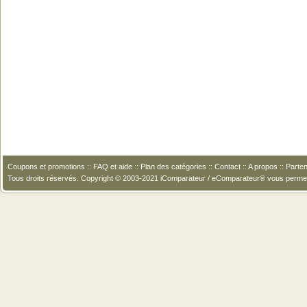
Coupons et promotions
::
FAQ et aide
::
Plan des catégories
::
Contact
::
A propos
::
Parten
Tous droits réservés. Copyright © 2003-2021 iComparateur / eComparateur® vous perme