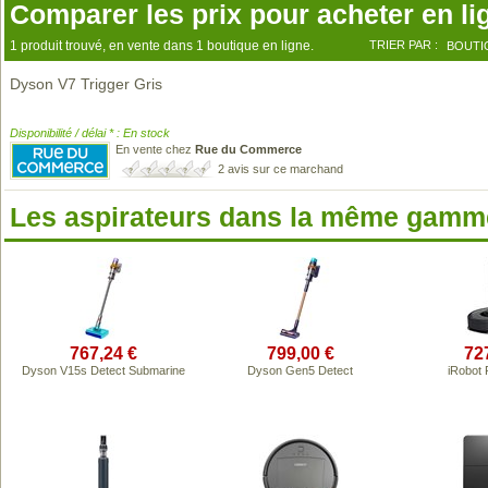
Comparer les prix pour acheter en li
1 produit trouvé, en vente dans 1 boutique en ligne.
TRIER PAR :
BOUTI
Dyson V7 Trigger Gris
Disponibilité / délai * : En stock
En vente chez
Rue du Commerce
2 avis sur ce marchand
Les aspirateurs dans la même gamme
767,24 €
799,00 €
72
Dyson V15s Detect Submarine
Dyson Gen5 Detect
iRobot