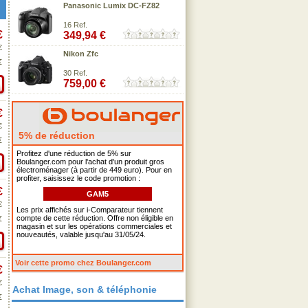
Panasonic Lumix DC-FZ82
16 Ref.
€
349,94 €
€
Nikon Zfc
€
30 Ref.
759,00 €
€
€
5% de réduction
€
Profitez d'une réduction de 5% sur
Boulanger.com pour l'achat d'un produit gros
électroménager (à partir de 449 euro). Pour en
profiter, saisissez le code promotion :
€
GAM5
€
Les prix affichés sur i-Comparateur tiennent
compte de cette réduction. Offre non éligible en
€
magasin et sur les opérations commerciales et
nouveautés, valable jusqu'au 31/05/24.
Voir cette promo chez Boulanger.com
€
€
Achat Image, son & téléphonie
€