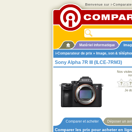
Bienvenue sur i-Comparateu
Matériel informatique
Imag
i-Comparateur de prix
»
Image, son & télépho
Sony Alpha 7R III (ILCE-7RM3)
Nos visite
no
Je d
Comparer et acheter
Déposer un avi
Comparer les prix pour acheter en lig