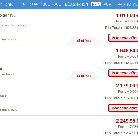
n ligne.
TRIER PAR :
BOUTIQUE
DÉSIGNATION
PRIX
PORT
PRIX TOTAL
itier Nu
1 011,00 
Port : + 12,88 
eufs ou d'occasion
Prix Total : 1 023,88 
Voir cette offre
ce marchand
+5 offres
1 646,54 
Port : + 0,00 
Prix Total : 1 646,54 
e
Voir cette offre
 marchand
+8 offres
2 179,00 
Port : + 0,00 
iance
Prix Total : 2 179,00 
Voir cette offre
ce marchand
2 249,95 
Port : + 7,95 
Prix Total : 2 257,90 