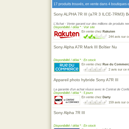
17 produits trouvés, en vente dans 4 boutiques e
Sony ALPHA 7R III (a7R 3 ILCE-7RM3) Bo
L'Achat - Vente garanti sur des millions de produits n
Disponibilité / délai * : Voir site
En vente chez
Rakuten
244 avis sur 
Sony Alpha A7R Mark III Boîtier Nu
Disponibilité / délai * : En stock
En vente chez
Rue du Commerc
2 avis sur ce
Appareil photo hybride Sony A7R III
La garantie d'un achat réussi avec le Contrat de Conf
Disponibilité / délai * : 5 jours
En vente chez
Darty
159 avis sur 
Sony Alpha 7R III
Disponibilité / délai * : En stock