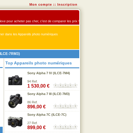
Mon compte
::
Inscription
flexe pour acheter pas cher, c'est de comparer les prix !
er dans les Appareils photo numériques
 (ILCE-7RM3)
Top Appareils photo numériques
Sony Alpha 7 IV (ILCE-7M4)
94 Ref.
1 530,00 €
Sony Alpha 7 III (ILCE-7M3)
86 Ref.
896,00 €
Sony Alpha 7C (ILCE-7C)
27 Ref.
899,00 €