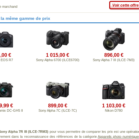
Voir cette offre
ce marchand
 la même gamme de prix
,00 €
1 015,00 €
896,00 €
 EOS R7
Sony Alpha 6700 (ILCE6700)
Sony Alpha 7 III (ILCE-7M3)
9,99 €
899,00 €
1 103,00 €
umix DC-GH5 II
Sony Alpha 7C (ILCE-7C)
Nikon D780
Sony Alpha 7R III (ILCE-7RM3)
pour vous permettre de comparer les prix est une opératio
ièrement dans la reconnaissance des références de la catégorie
Appareils photo numérique