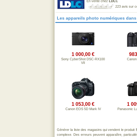
En vente chez
LDLC
223 avis sur 
Les appareils photo numériques dans
1 000,00 €
983
Sony CyberShot DSC-RX100
Canon
VII
1 053,00 €
1 00
Canon EOS 5D Mark IV
Panasonic L
Générer la liste des magasins qui vendent le produit
complexe. Des erreurs peuvent apparaître, particul