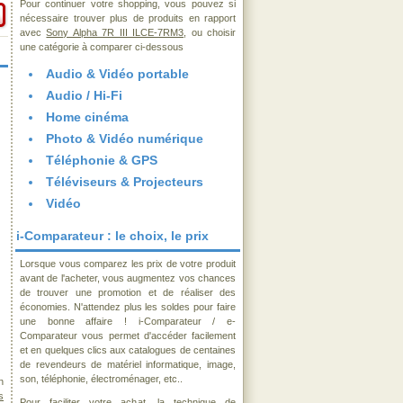
Pour continuer votre shopping, vous pouvez si
nécessaire trouver plus de produits en rapport
avec
Sony Alpha 7R III ILCE-7RM3
, ou choisir
une catégorie à comparer ci-dessous
Audio & Vidéo portable
Audio / Hi-Fi
Home cinéma
Photo & Vidéo numérique
Téléphonie & GPS
Téléviseurs & Projecteurs
Vidéo
i-Comparateur : le choix, le prix
Lorsque vous comparez les prix de votre produit
avant de l'acheter, vous augmentez vos chances
de trouver une promotion et de réaliser des
économies. N'attendez plus les soldes pour faire
une bonne affaire ! i-Comparateur / e-
Comparateur vous permet d'accéder facilement
et en quelques clics aux catalogues de centaines
de revendeurs de matériel informatique, image,
son, téléphonie, électroménager, etc..
n
s
Pour faciliter votre achat, la technique de