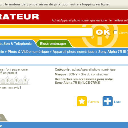
r, le moteur de comparaison de prix pour votre shopping en ligne.
Achat Appareil photo numérique en ligne : le meilleur ré
Cherch
e, Son & Téléphonie
Electroménager
nie
»
Photo & Vidéo numérique
»
Appareil photo numérique
» Sony Alpha 7R III
urs n'ont pas encore
Catégorie
:
achat Appareil photo numérique
té ce produit
Marque
:
SONY
»
Site du constructeur
Recherchez les accessoires pour votre
Sony Alpha 7R III (ILCE-7RM3)
onne mon avis !
Favoris
Liste
s
ne