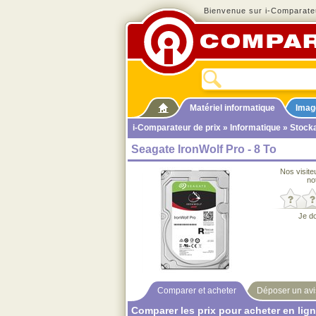
Bienvenue sur i-Comparateu
Matériel informatique
Imag
i-Comparateur de prix
»
Informatique
»
Stock
Seagate IronWolf Pro - 8 To
Nos visite
no
Je d
Comparer et acheter
Déposer un avi
Comparer les prix pour acheter en lig