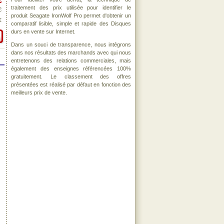
€
traitement des prix utilisée pour identifier le
€
produit Seagate IronWolf Pro permet d'obtenir un
€
comparatif lisible, simple et rapide des Disques
durs en vente sur Internet.
Dans un souci de transparence, nous intégrons
dans nos résultats des marchands avec qui nous
entretenons des relations commerciales, mais
également des enseignes référencées 100%
gratuitement. Le classement des offres
présentées est réalisé par défaut en fonction des
meilleurs prix de vente.