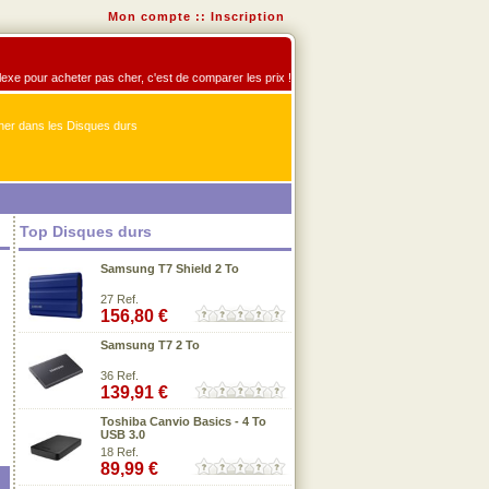
Mon compte
::
Inscription
flexe pour acheter pas cher, c'est de comparer les prix !
er dans les Disques durs
Top Disques durs
Samsung T7 Shield 2 To
27 Ref.
156,80 €
Samsung T7 2 To
36 Ref.
139,91 €
Toshiba Canvio Basics - 4 To
USB 3.0
18 Ref.
89,99 €