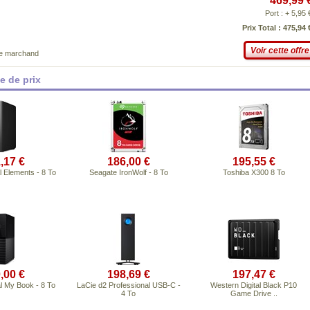
469,99 
Port : + 5,95 
Prix Total : 475,94 
Voir cette offre
ce marchand
 de prix
,17 €
186,00 €
195,55 €
l Elements - 8 To
Seagate IronWolf - 8 To
Toshiba X300 8 To
,00 €
198,69 €
197,47 €
l My Book - 8 To
LaCie d2 Professional USB-C -
Western Digital Black P10
4 To
Game Drive ..