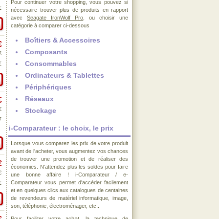
Pour continuer votre shopping, vous pouvez si
€
nécessaire trouver plus de produits en rapport
avec
Seagate IronWolf Pro
, ou choisir une
catégorie à comparer ci-dessous
Boîtiers & Accessoires
€
Composants
€
Consommables
€
Ordinateurs & Tablettes
Périphériques
Réseaux
€
€
Stockage
€
i-Comparateur : le choix, le prix
Lorsque vous comparez les prix de votre produit
avant de l'acheter, vous augmentez vos chances
de trouver une promotion et de réaliser des
€
économies. N'attendez plus les soldes pour faire
€
une bonne affaire ! i-Comparateur / e-
Comparateur vous permet d'accéder facilement
€
et en quelques clics aux catalogues de centaines
de revendeurs de matériel informatique, image,
son, téléphonie, électroménager, etc..
Pour faciliter votre achat, la technique de