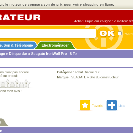
r, le moteur de comparaison de prix pour votre shopping en ligne.
Achat Disque dur en ligne : le meilleur ré
Cherch
e, Son & Téléphonie
Electroménager
age
»
Disque dur
» Seagate IronWolf Pro - 8 To
urs n'ont pas encore
Catégorie
:
achat Disque dur
té ce produit
Marque
:
SEAGATE
»
Site du constructeur
onne mon avis !
Favoris
Liste
s
ne