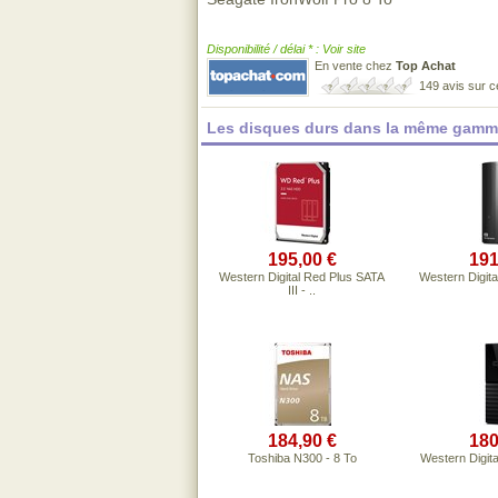
Disponibilité / délai * : Voir site
En vente chez
Top Achat
149 avis sur 
Les disques durs dans la même gamme
195,00 €
191
Western Digital Red Plus SATA
Western Digita
III - ..
184,90 €
180
Toshiba N300 - 8 To
Western Digita