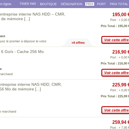
n ligne.
TRIER PAR :
BOUTIQUE
DÉSIGNATION
PRIX
PORT
PRIX TOTAL
'entreprise interne NAS HDD – CMR,
195,00 
Mo de mémoire
[...]
Port : + 0,00 
Prix Total : 195,00 
ace
Voir cette offre
yez le premier à déposer le votre
+4 offres
II 6 Go/s - Cache 256 Mo
216,90 
Port : + 0,00 
Prix Total : 216,90 
e
Voir cette offre
 marchand
'entreprise interne NAS HDD, CMR,
225,99 
, 256 Mo de mémoire
[...]
Port : + 0,00 
Prix Total : 225,99 
Voir cette offre
ce marchand
259,94 
Port : + 7,95 