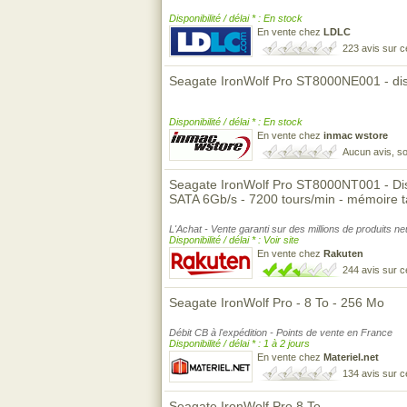
Disponibilité / délai * : En stock
En vente chez
LDLC
223 avis sur 
Seagate IronWolf Pro ST8000NE001 - dis
Disponibilité / délai * : En stock
En vente chez
inmac wstore
Aucun avis, so
Seagate IronWolf Pro ST8000NT001 - Disqu
SATA 6Gb/s - 7200 tours/min - mémoire
L'Achat - Vente garanti sur des millions de produits n
Disponibilité / délai * : Voir site
En vente chez
Rakuten
244 avis sur 
Seagate IronWolf Pro - 8 To - 256 Mo
Débit CB à l'expédition - Points de vente en France
Disponibilité / délai * : 1 à 2 jours
En vente chez
Materiel.net
134 avis sur 
Seagate IronWolf Pro 8 To