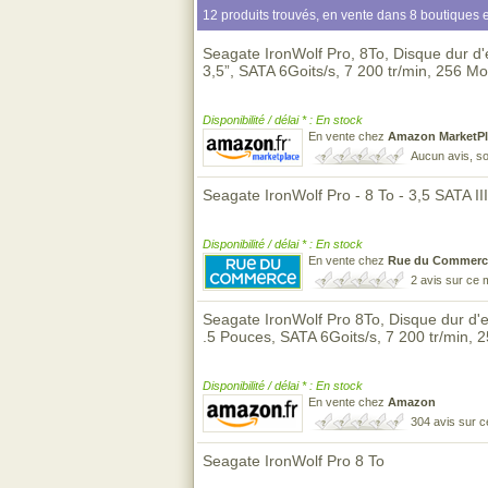
12 produits trouvés, en vente dans 8 boutiques e
Seagate IronWolf Pro, 8To, Disque dur d
3,5”, SATA 6Goits/s, 7 200 tr/min, 256 
Disponibilité / délai * : En stock
En vente chez
Amazon MarketPl
Aucun avis, so
Seagate IronWolf Pro - 8 To - 3,5 SATA I
Disponibilité / délai * : En stock
En vente chez
Rue du Commerc
2 avis sur ce
Seagate IronWolf Pro 8To, Disque dur d
.5 Pouces, SATA 6Goits/s, 7 200 tr/min
Disponibilité / délai * : En stock
En vente chez
Amazon
304 avis sur 
Seagate IronWolf Pro 8 To