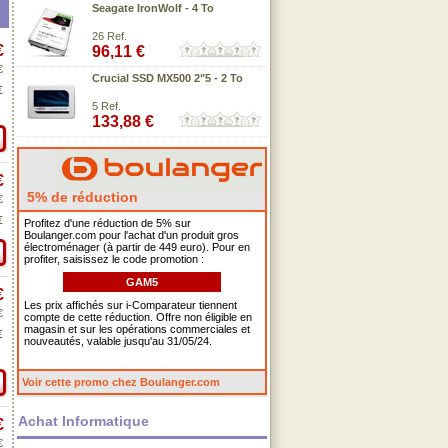
Seagate IronWolf - 4 To
26 Ref.
€
96,11 €
€
Crucial SSD MX500 2"5 - 2 To
€
5 Ref.
133,88 €
€
5% de réduction
€
€
Profitez d'une réduction de 5% sur
Boulanger.com pour l'achat d'un produit gros
électroménager (à partir de 449 euro). Pour en
profiter, saisissez le code promotion :
GAM5
€
Les prix affichés sur i-Comparateur tiennent
€
compte de cette réduction. Offre non éligible en
magasin et sur les opérations commerciales et
€
nouveautés, valable jusqu'au 31/05/24.
Voir cette promo chez Boulanger.com
Achat Informatique
€
€