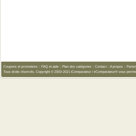
Coupons et promotions
::
FAQ et aide
::
Plan des catégories
::
Contact
::
A propos
::
Parten
Tous droits réservés. Copyright © 2003-2021 iComparateur / eComparateur® vous perme