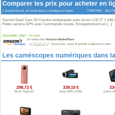
Comparer les prix pour acheter en li
1 produit trouvé, en vente dans 1 boutique en ligne.
TRIER PAR :
BOUTI
Garmin Dash Cam 55 Caméra embarquée avec écran LCD 2" 1 440 p
Petite caméra GPS avec Commande vocale, Enregistrement en
[...]
Disponibilité / délai * : En stock
En vente chez
Amazon MarketPlace
Aucun avis, soyez le premier à déposer le votre
Les caméscopes numériques dans l
296,72 €
339,10 €
33
Ricoh Theta SC
Sony HDR-CX450
GoPro H