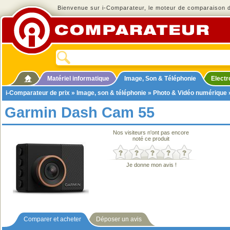
Bienvenue sur i-Comparateur, le moteur de comparaison de
Matériel informatique
Image, Son & Téléphonie
Elect
i-Comparateur de prix
»
Image, son & téléphonie
»
Photo & Vidéo numérique
Garmin Dash Cam 55
Nos visiteurs n'ont pas encore
noté ce produit
Je donne mon avis !
Comparer et acheter
Déposer un avis